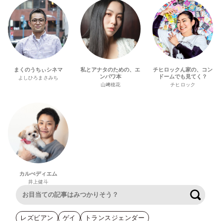
まくのうちぃシネマ
私とアナタのための、エ
チヒロックん家の、コン
ンパワ本
ドームでも見てく？
よしひろまさみち
山﨑穂花
チヒロック
カルぺディエム
井上健斗
検索
レズビアン
ゲイ
トランスジェンダー