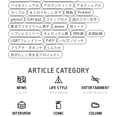
バイセクシュアル
アロマンティック
アセクシュアル
カップル
まくのうちぃシネマ
映画
Pickles!
gAytoZ
GAY会話
スナップログ
恋の三十一文字
東京アイスクリーム男子
anone.
性トーク
ジブンヒストリー
チヒロックん家
同性婚
友情結婚
LGBTフレンドリー
PrEP
バビ江ノビッチ
ブリアナ・ギガンテ
しんたか
自分らしく生きるプロジェクト
ARTICLE CATEGORY
NEWS
LIFE STYLE
ENTERTAINMENT
ニュース
ライフスタイル
エンターテイメント
INTERVIEW
COMIC
COLUMN