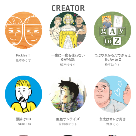
CREATOR
Pickles！
一生に一度も使わない
つぶやきかるだでさらえ
GAY会話
るgAy to Z
松本ゆうす
松本ゆうす
松本ゆうす
腰掛けOB
虹色サンライズ
玄太はオレが好き
TSUKURU
前田ポケット
野原くろ