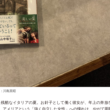
訳：川島英昭
く残酷なイタリアの夏。お針子として働く彼女が、年上の奔放
。アメリアという
「
強く自立した女性
」
への憧れは、やがて周