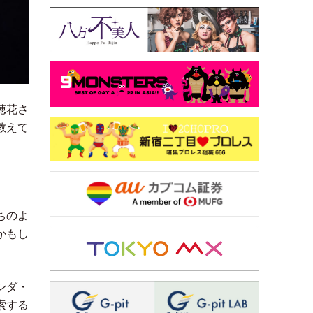
穂花さ
教えて
。
ちのよ
かもし
ンダ
・
索する