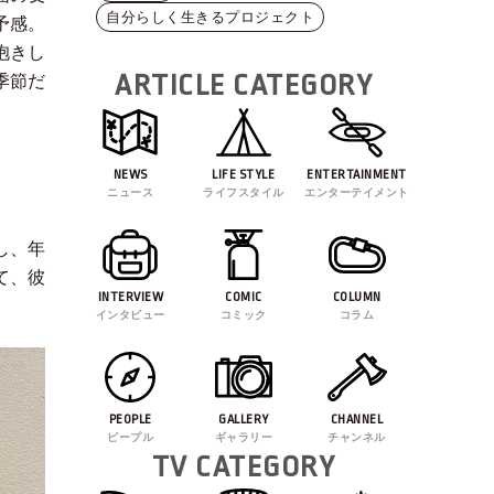
自分らしく生きるプロジェクト
予感。
抱きし
ARTICLE CATEGORY
季節だ
NEWS
LIFE STYLE
ENTERTAINMENT
ニュース
ライフスタイル
エンターテイメント
し、年
て、彼
INTERVIEW
COMIC
COLUMN
インタビュー
コミック
コラム
PEOPLE
GALLERY
CHANNEL
ピープル
ギャラリー
チャンネル
TV CATEGORY