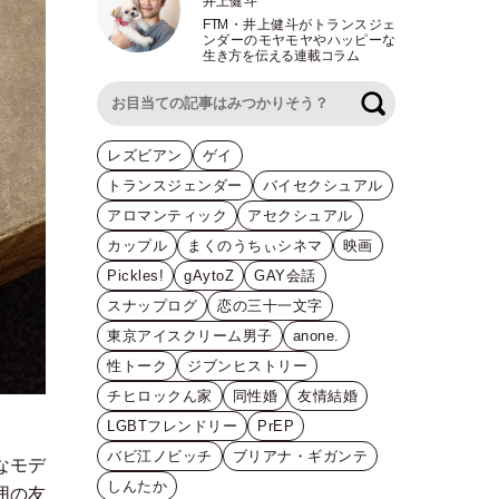
井上健斗
FTM
・
井上健斗がトランスジェ
ンダーのモヤモヤやハッピーな
生き方を伝える連載コラム
検索
レズビアン
ゲイ
トランスジェンダー
バイセクシュアル
アロマンティック
アセクシュアル
カップル
まくのうちぃシネマ
映画
Pickles!
gAytoZ
GAY会話
スナップログ
恋の三十一文字
東京アイスクリーム男子
anone.
性トーク
ジブンヒストリー
チヒロックん家
同性婚
友情結婚
LGBTフレンドリー
PrEP
バビ江ノビッチ
ブリアナ・ギガンテ
なモデ
しんたか
囲の友