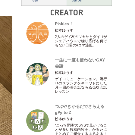
CREATOR
Pickles！
松本ゆうす
2人のゲイ友のツカサとダイゴが
シェアハウスで繰り広げる何で
もない日常の4コマ漫画。
一生に一度も使わないGAY
会話
松本ゆうす
ゲイコミュニケーション。流行
りのスラングをキーワドにした
月一回の英会話ならぬGAY会話
レッスン
つぶやきかるだでさらえる
gAy to Z
松本ゆうす
“こっち界隈”のSNSで見かけるこ
とが多い投稿内容を、かるたに
まとめてご紹介するあるある！