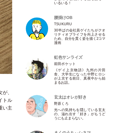
いるいる！
腰掛けOB
TSUKURU
30半ばの会社員ゲイたちがクオ
リティオブライフを向上させる
ため、自分を貫く姿を描く2コマ
漫画
虹色サンライズ
前田ポケット
《ゲイ上京物語》九州の片田
舎、大学生になった中野ヒロシ
が上京する前日、真夜中から始
まるお話。
女が、
玄太はオレが好き
イトル
野原くろ
重い主
光への気持ちを隠している玄太
の、溢れ出す
「
好き
」
がもうど
うにも止まらない。
まくのうちぃシネマ