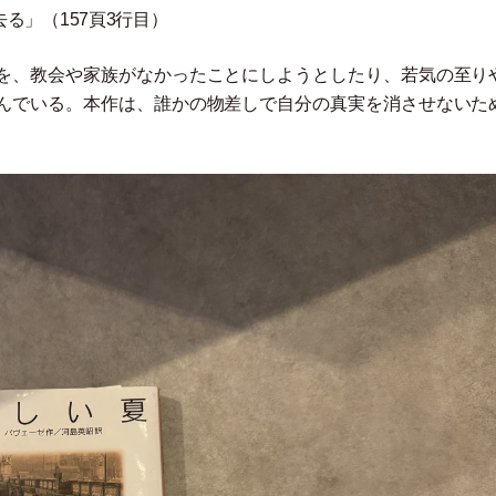
去る
」
（
157頁3行目
）
を、教会や家族がなかったことにしようとしたり、若気の至り
んでいる。本作は、誰かの物差しで自分の真実を消させないた