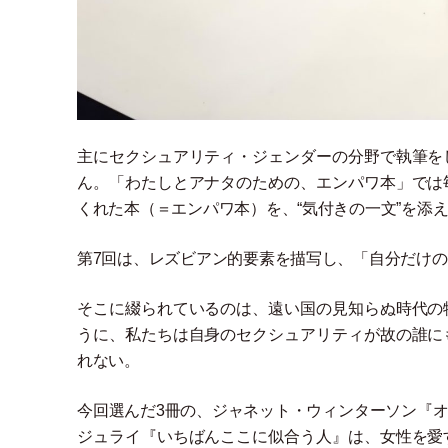
主にセクシュアリティ
・
ジェンダーの分野で執筆を
ん。
「
わたしとアナタのための、エンパワ本
」
では
くれた本
（
＝エンパワ本
）
を、“気付きの一文”を添
第7回は、レズビアン的要素を描写し、
「
自分だけの
そこに綴られているのは、遠い国の見知らぬ時代の
うに、私たちは自身のセクシュアリティが故の誰に
れない。
今回選んだ3冊の、ジャネット
・
ウィンターソン『
ジュライ『いちばんここに似合う人』は、女性を愛