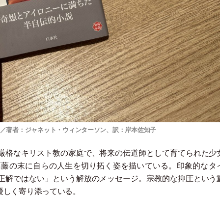
年／著者：ジャネット・ウィンターソン、訳：岸本佐知子
厳格なキリスト教の家庭で、将来の伝道師として育てられた少
葛藤の末に自らの人生を切り拓く姿を描いている。印象的なタ
正解ではない
」
という解放のメッセージ。宗教的な抑圧という
優しく寄り添っている。