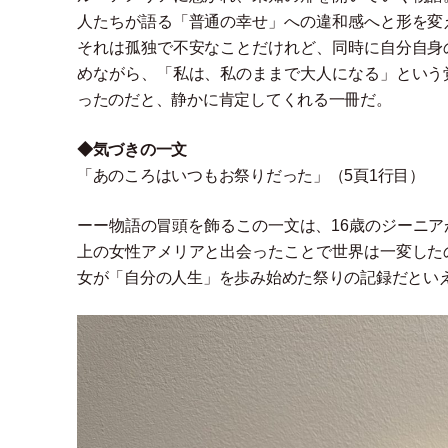
人たちが語る
「
普通の幸せ
」
への違和感へと形を変
それは孤独で不安なことだけれど、同時に自分自身
めながら、
「
私は、私のままで大人になる
」
という
ったのだと、静かに肯定してくれる一冊だ。
◆気づきの一文
「
あのころはいつもお祭りだった
」
（
5頁1行目
）
ーー物語の冒頭を飾るこの一文は、16歳のジーニ
上の女性アメリアと出会ったことで世界は一変した
女が
「
自分の人生
」
を歩み始めた祭りの記録だとい