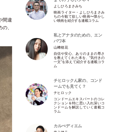
よしひろまさみち
映画ライター
・
よしひろまさみ
ちの今観て欲しい映画〜懐かし
や間違
い映画を紹介する連載コラム
めの、
私とアナタのための、エン
パワ本
山﨑穂花
自信や安心、ありのままの尊さ
を教えてくれた本を、“気付きの
一文”を添えて紹介する連載コラ
ム
チヒロックん家の、コンド
ームでも見てく？
チヒロック
コンドームエキスパートのコレ
クション＆特に思い入れ深いコ
ンドームを解説していく連載コ
ラム
カルぺディエム