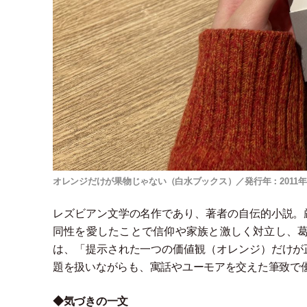
オレンジだけが果物じゃない（白水ブックス）／発行年：2011
レズビアン文学の名作であり、著者の自伝的小説。
同性を愛したことで信仰や家族と激しく対立し、
は、
「
提示された一つの価値観
（
オレンジ
）
だけが
題を扱いながらも、寓話やユーモアを交えた筆致で
◆気づきの一文