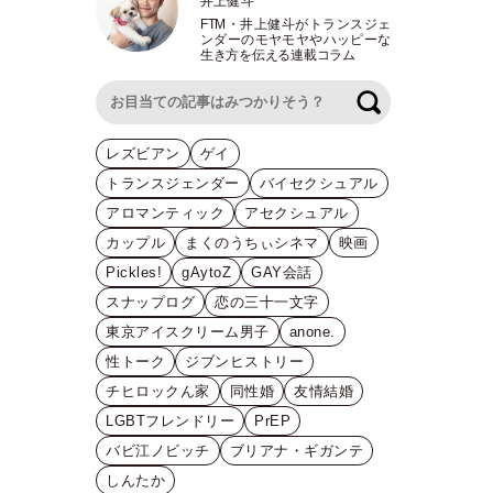
井上健斗
FTM
・
井上健斗がトランスジェ
ンダーのモヤモヤやハッピーな
生き方を伝える連載コラム
検索
レズビアン
ゲイ
トランスジェンダー
バイセクシュアル
アロマンティック
アセクシュアル
カップル
まくのうちぃシネマ
映画
Pickles!
gAytoZ
GAY会話
スナップログ
恋の三十一文字
東京アイスクリーム男子
anone.
性トーク
ジブンヒストリー
チヒロックん家
同性婚
友情結婚
LGBTフレンドリー
PrEP
バビ江ノビッチ
ブリアナ・ギガンテ
しんたか