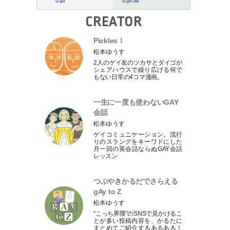
CREATOR
Pickles！
松本ゆうす
2人のゲイ友のツカサとダイゴが
シェアハウスで繰り広げる何で
もない日常の4コマ漫画。
一生に一度も使わないGAY
会話
松本ゆうす
ゲイコミュニケーション。流行
りのスラングをキーワドにした
月一回の英会話ならぬGAY会話
レッスン
つぶやきかるだでさらえる
gAy to Z
松本ゆうす
“こっち界隈”のSNSで見かけるこ
とが多い投稿内容を、かるたに
まとめてご紹介するあるある！