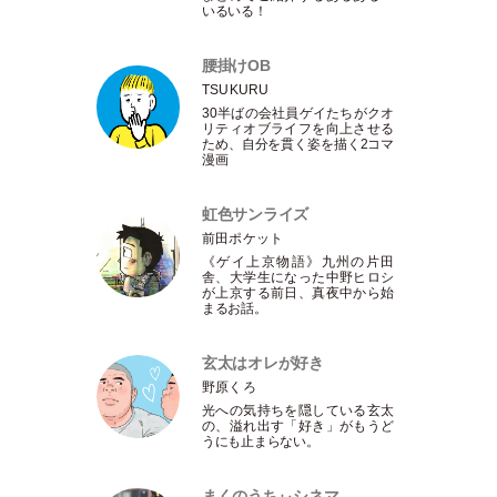
いるいる！
腰掛けOB
TSUKURU
30半ばの会社員ゲイたちがクオ
リティオブライフを向上させる
ため、自分を貫く姿を描く2コマ
漫画
虹色サンライズ
前田ポケット
《ゲイ上京物語》九州の片田
舎、大学生になった中野ヒロシ
が上京する前日、真夜中から始
まるお話。
玄太はオレが好き
野原くろ
光への気持ちを隠している玄太
の、溢れ出す
「
好き
」
がもうど
うにも止まらない。
まくのうちぃシネマ