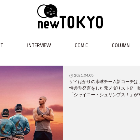
NT
INTERVIEW
COMIC
COLUMN
2021.04.08
ゲイばかりの水球チーム新コーチは
性差別発言をした元メダリスト!? 
「シャイニー・シュリンプス！」が
9日（金）より公開！