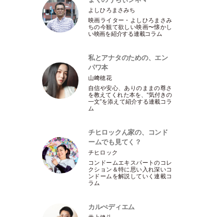
よしひろまさみち
映画ライター
・
よしひろまさみ
ちの今観て欲しい映画〜懐かし
い映画を紹介する連載コラム
私とアナタのための、エン
パワ本
山﨑穂花
自信や安心、ありのままの尊さ
を教えてくれた本を、“気付きの
一文”を添えて紹介する連載コラ
ム
チヒロックん家の、コンド
ームでも見てく？
チヒロック
コンドームエキスパートのコレ
クション＆特に思い入れ深いコ
ンドームを解説していく連載コ
ラム
カルぺディエム