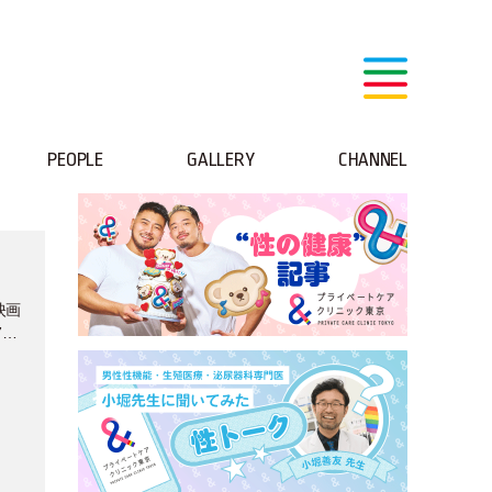
PEOPLE
GALLERY
CHANNEL
、
映画
7月