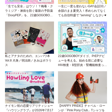
「生でも安全」はウソ！？梅毒・ク
一生に一度も使わないGAY会話33／
ラミジア・淋病を防ぐ最新の予防薬
余韻のまま夏突入！求められてなく
「DoxyPEP」を、22歳GOGOBOY
ても自信特盛で “serving” しなさい♥
ダイゴと学ぼう！性トーク〜聞きに
くいことは小堀先生に聞けばイイ！
（Vol.26）
私とアナタのための、エンパワ本
22歳GOGOBOYダイゴ、PrEPデビ
Vol.8 犬身／弱法師／きみはポラリ
ューを考える。始める前に必要な
ス
HIV検査・B型肝炎・腎機能検査っ
て？開始前検査のヒミツを知ろう！
性トーク～聞きにくいことは小堀先
生に聞けばイイ！（Vol.25）
ナイモン初の恋愛リアリティショー
【HAPPY PRIDE】チャペル・ロー
『ハウリングラブ』が2026年7月17
ンが「Pink Pony Club」Tシャツを