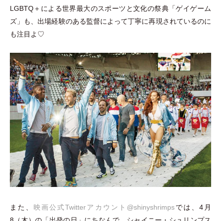
LGBTQ＋による世界最大のスポーツと文化の祭典
「
ゲイゲーム
ズ
」
も、出場経験のある監督によって丁寧に再現されているのに
も注目よ♡
また、
映画公式Twitterアカウント@shinyshrimps
では、4月
8
（
木
）
の
「
出発の日
」
にちなんで、シャイニー
・
シュリンプス