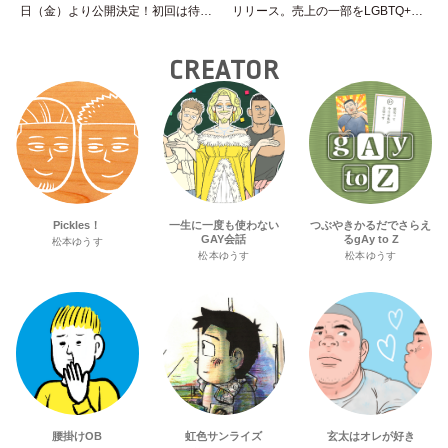
日（金）より公開決定！初回は待望
リリース。売上の一部をLGBTQ+＆
の“GMPD”編！？
トランスジェンダーユース支援プロ
ジェクトへ寄付
CREATOR
Pickles！
一生に一度も使わない
つぶやきかるだでさらえ
GAY会話
るgAy to Z
松本ゆうす
松本ゆうす
松本ゆうす
腰掛けOB
虹色サンライズ
玄太はオレが好き