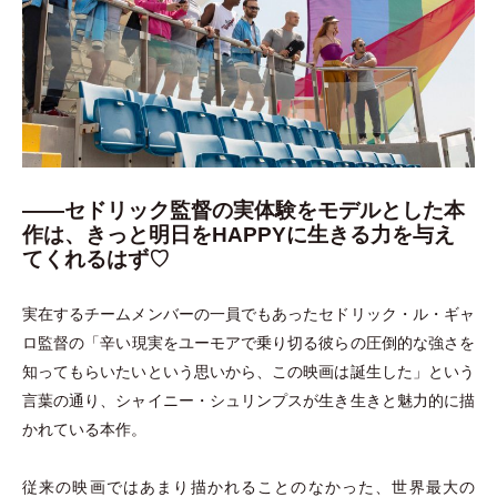
――セドリック監督の実体験をモデルとした本
作は、きっと明日をHAPPYに生きる力を与え
てくれるはず♡
実在するチームメンバーの一員でもあったセドリック
・
ル
・
ギャ
ロ監督の
「
辛い現実をユーモアで乗り切る彼らの圧倒的な強さを
知ってもらいたいという思いから、この映画は誕生した
」
という
言葉の通り、シャイニー
・
シュリンプスが生き生きと魅力的に描
かれている本作。
従来の映画ではあまり描かれることのなかった、世界最大の