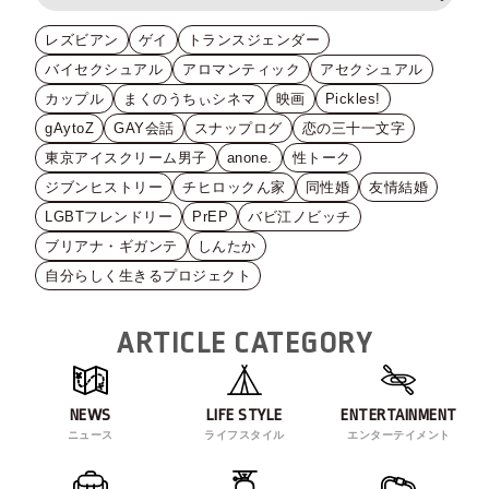
レズビアン
ゲイ
トランスジェンダー
バイセクシュアル
アロマンティック
アセクシュアル
カップル
まくのうちぃシネマ
映画
Pickles!
gAytoZ
GAY会話
スナップログ
恋の三十一文字
東京アイスクリーム男子
anone.
性トーク
ジブンヒストリー
チヒロックん家
同性婚
友情結婚
LGBTフレンドリー
PrEP
バビ江ノビッチ
ブリアナ・ギガンテ
しんたか
自分らしく生きるプロジェクト
ARTICLE CATEGORY
NEWS
LIFE STYLE
ENTERTAINMENT
ニュース
ライフスタイル
エンターテイメント