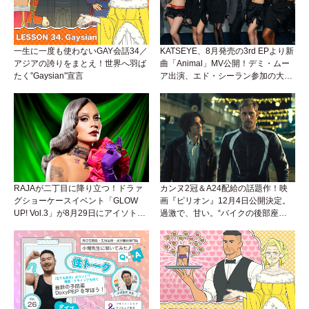
一生に一度も使わないGAY会話34／
KATSEYE、8月発売の3rd EPより新
アジアの誇りをまとえ！世界へ羽ば
曲「Animal」MV公開！デミ・ムー
たく”Gaysian”宣言
ア出演、エド・シーラン参加の大胆
アンセムは必聴！
RAJAが二丁目に降り立つ！ドラァ
カンヌ2冠＆A24配給の話題作！映
グショーケースイベント「GLOW
画『ピリオン』12月4日公開決定。
UP! Vol.3」が8月29日にアイソトー
過激で、甘い。“バイクの後部座
プラウンジで開催！
席”から始まるラブストーリー。