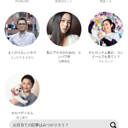
TSUKURU
前田ポケット
野原くろ
まくのうちぃシネマ
私とアナタのための、エ
チヒロックん家の、コン
ンパワ本
ドームでも見てく？
よしひろまさみち
山﨑穂花
チヒロック
カルぺディエム
井上健斗
検索