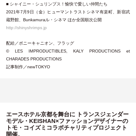
■ シャイニー
・
シュリンプス！愉快で愛しい仲間たち
2021年7月9日
（
金
）
ヒューマントラストシネマ有楽町、新宿武
蔵野館、Bunkamuraル
・
シネマ ほか全国順次公開
http://shinyshrimps.jp
配給／ポニーキャニオン、フラッグ
© LES IMPRODUCTIBLES, KALY PRODUCTIONS et
CHARADES PRODUCTIONS
記事制作／newTOKYO
エースホテル京都を舞台に トランスジェンダー
モデル・KEISHAN×ファッションデザイナーの
トモ・コイズミコラボチャリティプロジェクト
開催。