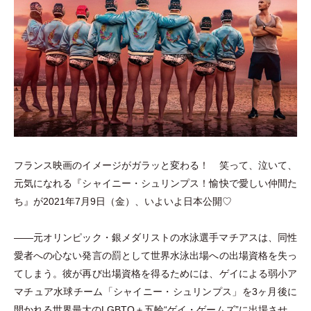
フランス映画のイメージがガラッと変わる！ 笑って、泣いて、
元気になれる『シャイニー
・
シュリンプス！愉快で愛しい仲間た
ち』が2021年7月9日
（
金
）
、いよいよ日本公開♡
――元オリンピック
・
銀メダリストの水泳選手マチアスは、同性
愛者への心ない発言の罰として世界水泳出場への出場資格を失っ
てしまう。彼が再び出場資格を得るためには、ゲイによる弱小ア
マチュア水球チーム
「
シャイニー
・
シュリンプス
」
を3ヶ月後に
開かれる世界最大のLGBTQ＋五輪“ゲイ
・
ゲームズ”に出場させ、