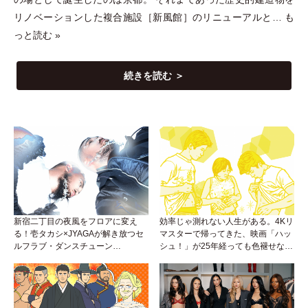
リノベーションした複合施設［新風館］のリニューアルと…
も
っと読む »
続きを読む ＞
新宿二丁目の夜風をフロアに変え
効率じゃ測れない人生がある。4Kリ
る！壱タカシ×JYAGAが解き放つセ
マスターで帰ってきた、映画「ハッ
ルフラブ・ダンスチューン
シュ！」が25年経っても色褪せない
「Okaaayyy!!!」が遂にリリース！
理由。