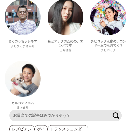
まくのうちぃシネマ
私とアナタのための、エ
チヒロックん家の、コン
ンパワ本
ドームでも見てく？
よしひろまさみち
山﨑穂花
チヒロック
カルぺディエム
井上健斗
検索
レズビアン
ゲイ
トランスジェンダー