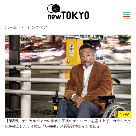
ホーム
>
ピンクベア
【第3回／ゲイカルチャーの未来】平成のゲイシーンを盛り上げ、ガチムチ文
化を確立したゲイ雑誌「G-men」／長谷川博史インタビュー