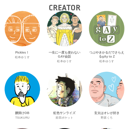
CREATOR
Pickles！
一生に一度も使わない
つぶやきかるだでさらえ
GAY会話
るgAy to Z
松本ゆうす
松本ゆうす
松本ゆうす
腰掛けOB
虹色サンライズ
玄太はオレが好き
TSUKURU
前田ポケット
野原くろ