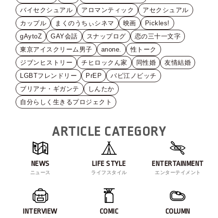
バイセクシュアル
アロマンティック
アセクシュアル
カップル
まくのうちぃシネマ
映画
Pickles!
gAytoZ
GAY会話
スナップログ
恋の三十一文字
東京アイスクリーム男子
anone.
性トーク
ジブンヒストリー
チヒロックん家
同性婚
友情結婚
LGBTフレンドリー
PrEP
バビ江ノビッチ
ブリアナ・ギガンテ
しんたか
自分らしく生きるプロジェクト
ARTICLE CATEGORY
NEWS
LIFE STYLE
ENTERTAINMENT
ニュース
ライフスタイル
エンターテイメント
INTERVIEW
COMIC
COLUMN