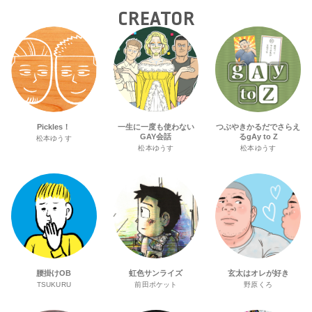
CREATOR
Pickles！
一生に一度も使わない
つぶやきかるだでさらえ
GAY会話
るgAy to Z
松本ゆうす
松本ゆうす
松本ゆうす
腰掛けOB
虹色サンライズ
玄太はオレが好き
TSUKURU
前田ポケット
野原くろ