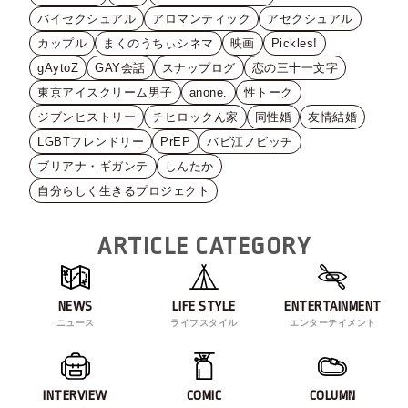
バイセクシュアル
アロマンティック
アセクシュアル
カップル
まくのうちぃシネマ
映画
Pickles!
gAytoZ
GAY会話
スナップログ
恋の三十一文字
東京アイスクリーム男子
anone.
性トーク
ジブンヒストリー
チヒロックん家
同性婚
友情結婚
LGBTフレンドリー
PrEP
バビ江ノビッチ
ブリアナ・ギガンテ
しんたか
自分らしく生きるプロジェクト
ARTICLE CATEGORY
NEWS
LIFE STYLE
ENTERTAINMENT
ニュース
ライフスタイル
エンターテイメント
INTERVIEW
COMIC
COLUMN