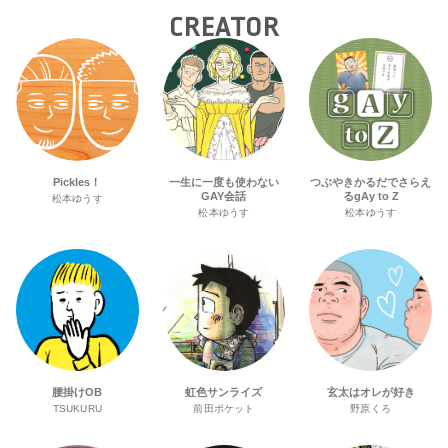
CREATOR
Pickles！
一生に一度も使わない
つぶやきかるだでさらえ
GAY会話
るgAy to Z
松本ゆうす
松本ゆうす
松本ゆうす
腰掛けOB
虹色サンライズ
玄太はオレが好き
TSUKURU
前田ポケット
野原くろ