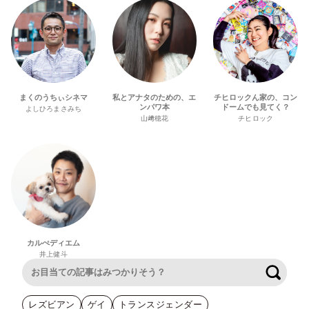
まくのうちぃシネマ
私とアナタのための、エ
チヒロックん家の、コン
ンパワ本
ドームでも見てく？
よしひろまさみち
山﨑穂花
チヒロック
カルぺディエム
井上健斗
検索
レズビアン
ゲイ
トランスジェンダー