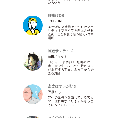
いるいる！
腰掛けOB
TSUKURU
30半ばの会社員ゲイたちがクオ
リティオブライフを向上させる
ため、自分を貫く姿を描く2コマ
漫画
虹色サンライズ
前田ポケット
《ゲイ上京物語》九州の片田
舎、大学生になった中野ヒロシ
が上京する前日、真夜中から始
まるお話。
玄太はオレが好き
野原くろ
光への気持ちを隠している玄太
の、溢れ出す
「
好き
」
がもうど
うにも止まらない。
まくのうちぃシネマ