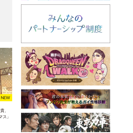
清貴、
マス」