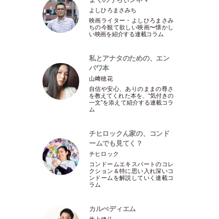
よしひろまさみち
映画ライター
・
よしひろまさみ
ちの今観て欲しい映画〜懐かし
い映画を紹介する連載コラム
私とアナタのための、エン
パワ本
山﨑穂花
自信や安心、ありのままの尊さ
を教えてくれた本を、“気付きの
一文”を添えて紹介する連載コラ
ム
チヒロックん家の、コンド
ームでも見てく？
チヒロック
コンドームエキスパートのコレ
クション＆特に思い入れ深いコ
ンドームを解説していく連載コ
ラム
カルぺディエム