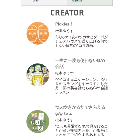
CREATOR
Pickles！
松本ゆうす
2人のゲイ友のツカサとダイゴが
シェアハウスで繰り広げる何で
もない日常の4コマ漫画。
一生に一度も使わないGAY
会話
松本ゆうす
ゲイコミュニケーション。流行
りのスラングをキーワドにした
月一回の英会話ならぬGAY会話
レッスン
つぶやきかるだでさらえる
gAy to Z
松本ゆうす
“こっち界隈”のSNSで見かけるこ
とが多い投稿内容を、かるたに
まとめてご紹介するあるある！