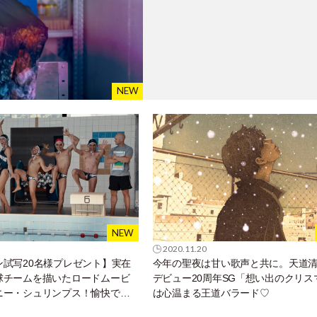
2020.11.20
ン試写20名様プレゼント】実在
今年の聖夜は甘い歌声と共に。天道
球チームを描いたロードムービ
デビュー20周年SG「想い出のクリス
ニー・シュリンプス！愉快で愛
は心温まる王道バラード♡
ち」