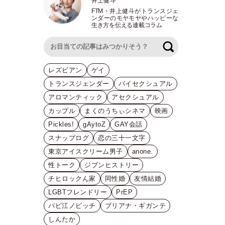
井上健斗
FTM
・
井上健斗がトランスジェ
ンダーのモヤモヤやハッピーな
生き方を伝える連載コラム
検索
レズビアン
ゲイ
トランスジェンダー
バイセクシュアル
アロマンティック
アセクシュアル
カップル
まくのうちぃシネマ
映画
Pickles!
gAytoZ
GAY会話
スナップログ
恋の三十一文字
東京アイスクリーム男子
anone.
性トーク
ジブンヒストリー
チヒロックん家
同性婚
友情結婚
LGBTフレンドリー
PrEP
バビ江ノビッチ
ブリアナ・ギガンテ
しんたか