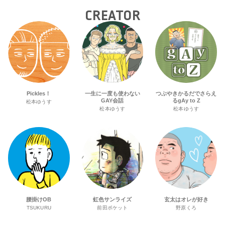
ジェクトへ寄付
CREATOR
Pickles！
一生に一度も使わない
つぶやきかるだでさらえ
GAY会話
るgAy to Z
松本ゆうす
松本ゆうす
松本ゆうす
腰掛けOB
虹色サンライズ
玄太はオレが好き
TSUKURU
前田ポケット
野原くろ