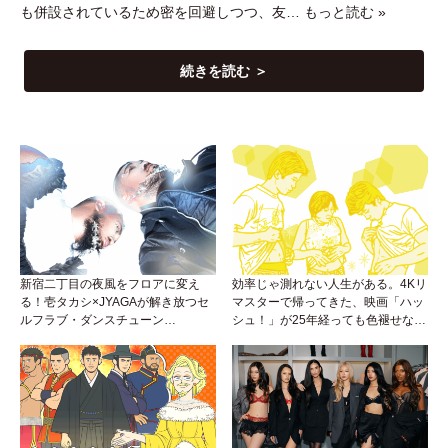
も併設されているため密を回避しつつ、友…
もっと読む »
続きを読む ＞
新宿二丁目の夜風をフロアに変え
効率じゃ測れない人生がある。4Kリ
る！壱タカシ×JYAGAが解き放つセ
マスターで帰ってきた、映画「ハッ
ルフラブ・ダンスチューン
シュ！」が25年経っても色褪せない
「Okaaayyy!!!」が遂にリリース！
理由。