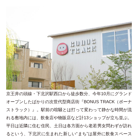
京王井の頭線
・
下北沢駅西口から徒歩数分、今年10月にグランド
オープンしたばかりの次世代型商店街『BONUS TRACK
（
ボーナ
ストラック
）
』。駅前の喧騒とは打って変わって静かな時間が流
れる敷地内には、飲食店や物販店など計13ショップが立ち並ぶ。
平日は近隣に住む住民、土日は各方面から老若男女問わずが訪れ
るという、下北沢に生まれた新しい“まち”は屋外に飲食スペース