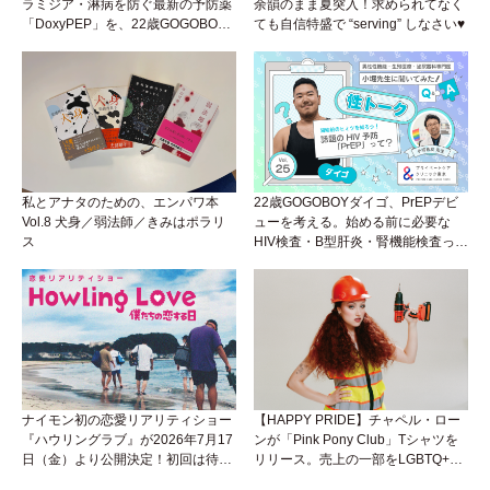
ラミジア・淋病を防ぐ最新の予防薬
余韻のまま夏突入！求められてなく
「DoxyPEP」を、22歳GOGOBOY
ても自信特盛で “serving” しなさい♥
ダイゴと学ぼう！性トーク〜聞きに
くいことは小堀先生に聞けばイイ！
（Vol.26）
私とアナタのための、エンパワ本
22歳GOGOBOYダイゴ、PrEPデビ
Vol.8 犬身／弱法師／きみはポラリ
ューを考える。始める前に必要な
ス
HIV検査・B型肝炎・腎機能検査っ
て？開始前検査のヒミツを知ろう！
性トーク～聞きにくいことは小堀先
生に聞けばイイ！（Vol.25）
ナイモン初の恋愛リアリティショー
【HAPPY PRIDE】チャペル・ロー
『ハウリングラブ』が2026年7月17
ンが「Pink Pony Club」Tシャツを
日（金）より公開決定！初回は待望
リリース。売上の一部をLGBTQ+＆
の“GMPD”編！？
トランスジェンダーユース支援プロ