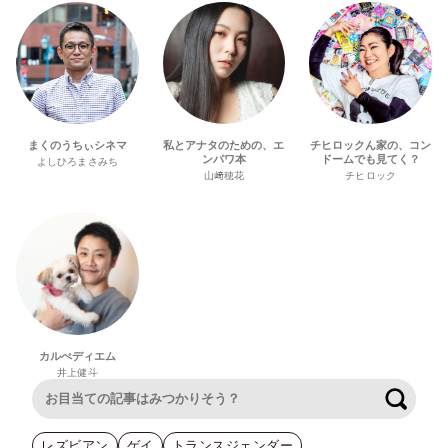
まくのうちぃシネマ
私とアナタのための、エ
チヒロックん家の、コン
ンパワ本
ドームでも見てく？
よしひろまさみち
山﨑穂花
チヒロック
カルぺディエム
井上健斗
検索
レズビアン
ゲイ
トランスジェンダー