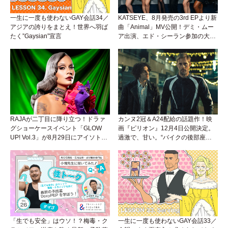
一生に一度も使わないGAY会話34／
KATSEYE、8月発売の3rd EPより新
アジアの誇りをまとえ！世界へ羽ば
曲「Animal」MV公開！デミ・ムー
たく”Gaysian”宣言
ア出演、エド・シーラン参加の大胆
アンセムは必聴！
RAJAが二丁目に降り立つ！ドラァ
カンヌ2冠＆A24配給の話題作！映
グショーケースイベント「GLOW
画『ピリオン』12月4日公開決定。
UP! Vol.3」が8月29日にアイソトー
過激で、甘い。“バイクの後部座
プラウンジで開催！
席”から始まるラブストーリー。
「生でも安全」はウソ！？梅毒・ク
一生に一度も使わないGAY会話33／