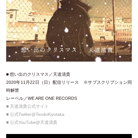
■ 想い出のクリスマス／天道清貴
2020年11月22日
（
日
）
配信リリース ※サブスクリプション同
時解禁
レーベル／WE ARE ONE RECORDS
■ 天道清貴公式サイト
■ 公式Twitter@TendoKiyotaka
■ 公式YouTube@天道清貴