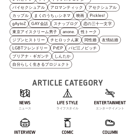
バイセクシュアル
アロマンティック
アセクシュアル
カップル
まくのうちぃシネマ
映画
Pickles!
gAytoZ
GAY会話
スナップログ
恋の三十一文字
東京アイスクリーム男子
anone.
性トーク
ジブンヒストリー
チヒロックん家
同性婚
友情結婚
LGBTフレンドリー
PrEP
バビ江ノビッチ
ブリアナ・ギガンテ
しんたか
自分らしく生きるプロジェクト
ARTICLE CATEGORY
NEWS
LIFE STYLE
ENTERTAINMENT
ニュース
ライフスタイル
エンターテイメント
INTERVIEW
COMIC
COLUMN