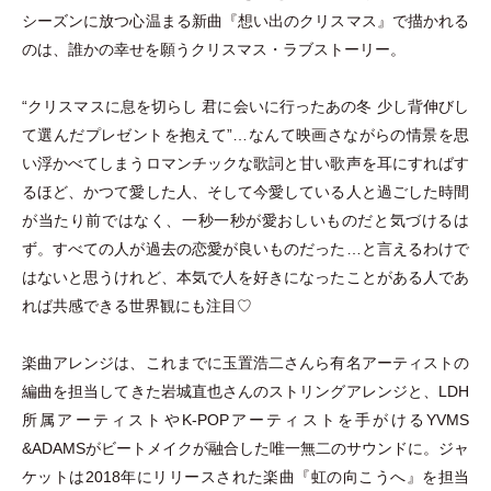
シーズンに放つ心温まる新曲『想い出のクリスマス』で描かれる
のは、誰かの幸せを願うクリスマス
・
ラブストーリー。
“クリスマスに息を切らし 君に会いに行ったあの冬 少し背伸びし
て選んだプレゼントを抱えて”…なんて映画さながらの情景を思
い浮かべてしまうロマンチックな歌詞と甘い歌声を耳にすればす
るほど、かつて愛した人、そして今愛している人と過ごした時間
が当たり前ではなく、一秒一秒が愛おしいものだと気づけるは
ず。すべての人が過去の恋愛が良いものだった…と言えるわけで
はないと思うけれど、本気で人を好きになったことがある人であ
れば共感できる世界観にも注目♡
楽曲アレンジは、これまでに玉置浩二さんら有名アーティストの
編曲を担当してきた岩城直也さんのストリングアレンジと、LDH
所属アーティストやK-POPアーティストを手がけるYVMS
&ADAMSがビートメイクが融合した唯一無二のサウンドに。ジャ
ケットは2018年にリリースされた楽曲『虹の向こうへ』を担当