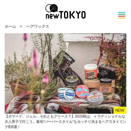
ホーム
>
ヘアワックス
【ポマード、ジェル…それともグリース？】2020秋は、トラディショナルな
大人男子で行こう。最旬“バーバースタイル”もカッチリ決まるヘアスタイリン
グ剤6選！