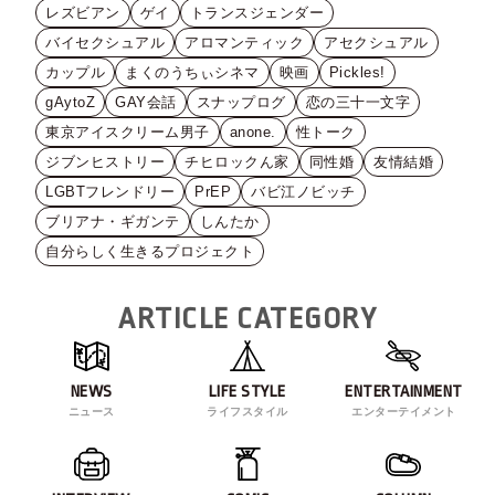
レズビアン
ゲイ
トランスジェンダー
バイセクシュアル
アロマンティック
アセクシュアル
カップル
まくのうちぃシネマ
映画
Pickles!
gAytoZ
GAY会話
スナップログ
恋の三十一文字
東京アイスクリーム男子
anone.
性トーク
ジブンヒストリー
チヒロックん家
同性婚
友情結婚
LGBTフレンドリー
PrEP
バビ江ノビッチ
ブリアナ・ギガンテ
しんたか
自分らしく生きるプロジェクト
ARTICLE CATEGORY
NEWS
LIFE STYLE
ENTERTAINMENT
ニュース
ライフスタイル
エンターテイメント