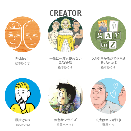
CREATOR
Pickles！
一生に一度も使わない
つぶやきかるだでさらえ
GAY会話
るgAy to Z
松本ゆうす
松本ゆうす
松本ゆうす
腰掛けOB
虹色サンライズ
玄太はオレが好き
TSUKURU
前田ポケット
野原くろ