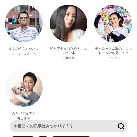
まくのうちぃシネマ
私とアナタのための、エ
チヒロックん家の、コン
ンパワ本
ドームでも見てく？
よしひろまさみち
山﨑穂花
チヒロック
カルぺディエム
井上健斗
検索