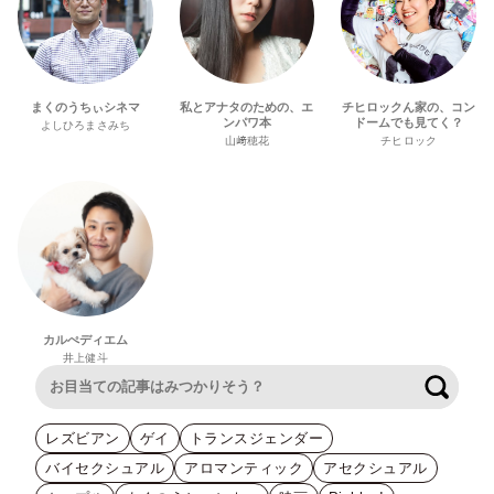
まくのうちぃシネマ
私とアナタのための、エ
チヒロックん家の、コン
ンパワ本
ドームでも見てく？
よしひろまさみち
山﨑穂花
チヒロック
カルぺディエム
井上健斗
検索
レズビアン
ゲイ
トランスジェンダー
バイセクシュアル
アロマンティック
アセクシュアル