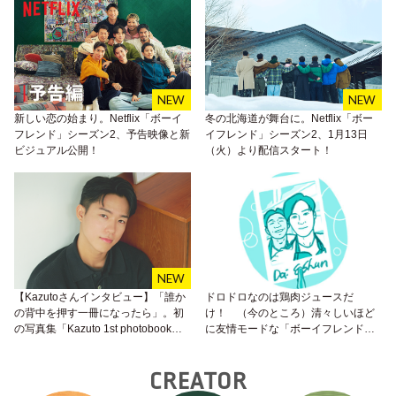
新しい恋の始まり。Netflix「ボーイ
冬の北海道が舞台に。Netflix「ボー
フレンド」シーズン2、予告映像と新
イフレンド」シーズン2、1月13日
ビジュアル公開！
（火）より配信スタート！
【Kazutoさんインタビュー】「誰か
ドロドロなのは鶏肉ジュースだ
の背中を押す一冊になったら」。初
け！ （今のところ）清々しいほど
の写真集「Kazuto 1st photobook
に友情モードな「ボーイフレンド」
Sexuality」に込めた想い
が画期的！
CREATOR