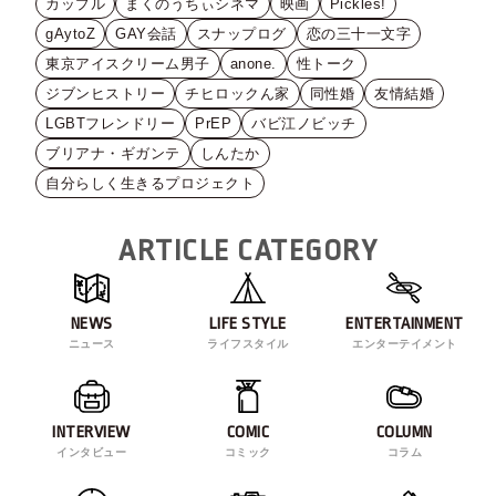
カップル
まくのうちぃシネマ
映画
Pickles!
gAytoZ
GAY会話
スナップログ
恋の三十一文字
東京アイスクリーム男子
anone.
性トーク
ジブンヒストリー
チヒロックん家
同性婚
友情結婚
LGBTフレンドリー
PrEP
バビ江ノビッチ
ブリアナ・ギガンテ
しんたか
自分らしく生きるプロジェクト
ARTICLE CATEGORY
NEWS
LIFE STYLE
ENTERTAINMENT
ニュース
ライフスタイル
エンターテイメント
INTERVIEW
COMIC
COLUMN
インタビュー
コミック
コラム