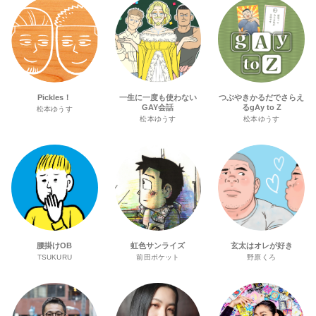
Pickles！
一生に一度も使わない
つぶやきかるだでさらえ
GAY会話
るgAy to Z
松本ゆうす
松本ゆうす
松本ゆうす
腰掛けOB
虹色サンライズ
玄太はオレが好き
TSUKURU
前田ポケット
野原くろ