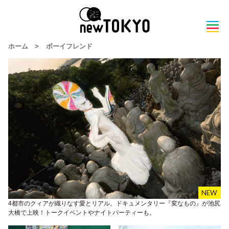
ホーム
>
ボーイフレンド
4都市のクィアが織りなす愛とリアル。ドキュメンタリー『変なもの』が池尻
大橋で上映！トークイベントやナイトパーティーも。