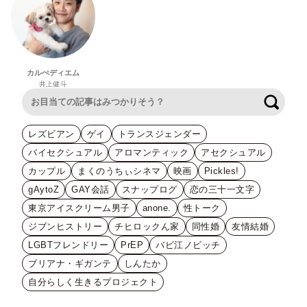
カルぺディエム
井上健斗
検索
レズビアン
ゲイ
トランスジェンダー
バイセクシュアル
アロマンティック
アセクシュアル
カップル
まくのうちぃシネマ
映画
Pickles!
gAytoZ
GAY会話
スナップログ
恋の三十一文字
東京アイスクリーム男子
anone.
性トーク
ジブンヒストリー
チヒロックん家
同性婚
友情結婚
LGBTフレンドリー
PrEP
バビ江ノビッチ
ブリアナ・ギガンテ
しんたか
自分らしく生きるプロジェクト