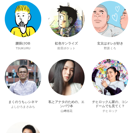
腰掛けOB
虹色サンライズ
玄太はオレが好き
TSUKURU
前田ポケット
野原くろ
まくのうちぃシネマ
私とアナタのための、エ
チヒロックん家の、コン
ンパワ本
ドームでも見てく？
よしひろまさみち
山﨑穂花
チヒロック