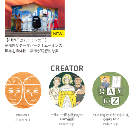
【8月9日はムーミンの日】
多様性なテーマパーク！ムーミンの
世界を追体験！雲海が幻想的な夏の
限定イベントに行こう！
CREATOR
Pickles！
一生に一度も使わない
つぶやきかるだでさらえ
GAY会話
るgAy to Z
松本ゆうす
松本ゆうす
松本ゆうす