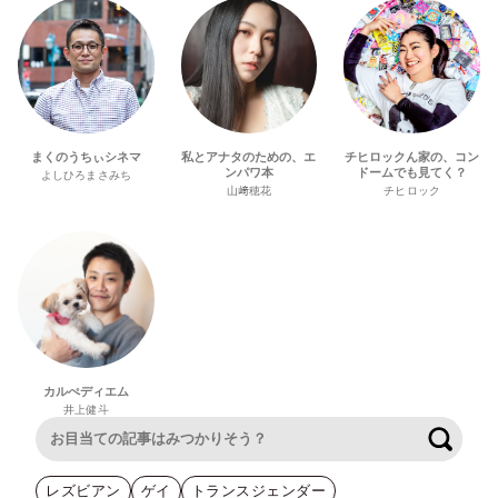
まくのうちぃシネマ
私とアナタのための、エ
チヒロックん家の、コン
ンパワ本
ドームでも見てく？
よしひろまさみち
山﨑穂花
チヒロック
カルぺディエム
井上健斗
検索
レズビアン
ゲイ
トランスジェンダー