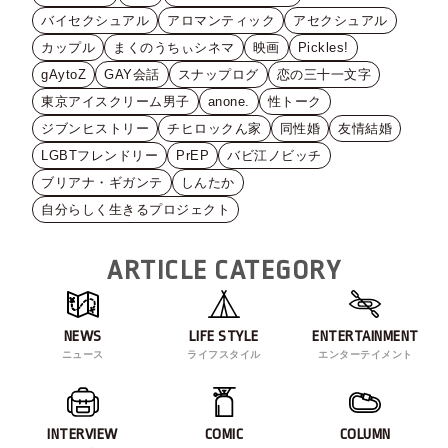
バイセクシュアル
アロマンティック
アセクシュアル
カップル
まくのうちぃシネマ
映画
Pickles!
gAytoZ
GAY会話
スナップログ
恋の三十一文字
東京アイスクリーム男子
anone.
性トーク
ジブンヒストリー
チヒロックん家
同性婚
友情結婚
LGBTフレンドリー
PrEP
バビ江ノビッチ
ブリアナ・ギガンテ
しんたか
自分らしく生きるプロジェクト
ARTICLE CATEGORY
NEWS
LIFE STYLE
ENTERTAINMENT
ニュース
ライフスタイル
エンターテイメント
INTERVIEW
COMIC
COLUMN