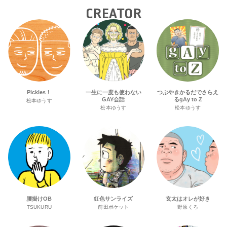
CREATOR
Pickles！
一生に一度も使わない
つぶやきかるだでさらえ
GAY会話
るgAy to Z
松本ゆうす
松本ゆうす
松本ゆうす
腰掛けOB
虹色サンライズ
玄太はオレが好き
TSUKURU
前田ポケット
野原くろ