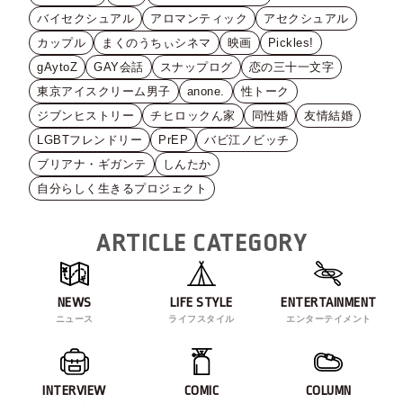
バイセクシュアル
アロマンティック
アセクシュアル
カップル
まくのうちぃシネマ
映画
Pickles!
gAytoZ
GAY会話
スナップログ
恋の三十一文字
東京アイスクリーム男子
anone.
性トーク
ジブンヒストリー
チヒロックん家
同性婚
友情結婚
LGBTフレンドリー
PrEP
バビ江ノビッチ
ブリアナ・ギガンテ
しんたか
自分らしく生きるプロジェクト
ARTICLE CATEGORY
NEWS
LIFE STYLE
ENTERTAINMENT
ニュース
ライフスタイル
エンターテイメント
INTERVIEW
COMIC
COLUMN