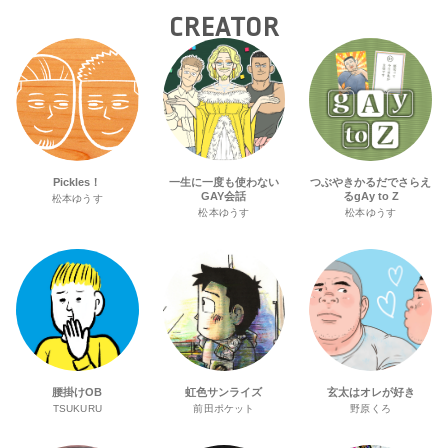
CREATOR
Pickles！
一生に一度も使わない
つぶやきかるだでさらえ
GAY会話
るgAy to Z
松本ゆうす
松本ゆうす
松本ゆうす
腰掛けOB
虹色サンライズ
玄太はオレが好き
TSUKURU
前田ポケット
野原くろ