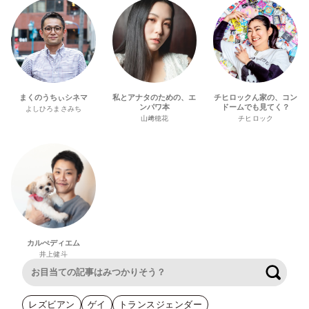
まくのうちぃシネマ
私とアナタのための、エ
チヒロックん家の、コン
ンパワ本
ドームでも見てく？
よしひろまさみち
山﨑穂花
チヒロック
カルぺディエム
井上健斗
検索
レズビアン
ゲイ
トランスジェンダー