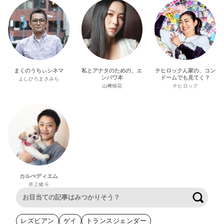
まくのうちぃシネマ
私とアナタのための、エ
チヒロックん家の、コン
ンパワ本
ドームでも見てく？
よしひろまさみち
山﨑穂花
チヒロック
カルぺディエム
井上健斗
検索
レズビアン
ゲイ
トランスジェンダー