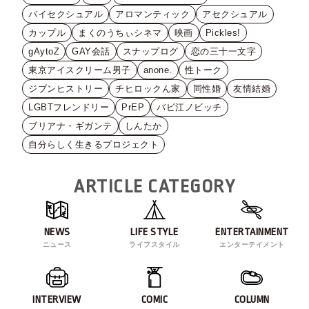
バイセクシュアル
アロマンティック
アセクシュアル
カップル
まくのうちぃシネマ
映画
Pickles!
gAytoZ
GAY会話
スナップログ
恋の三十一文字
東京アイスクリーム男子
anone.
性トーク
ジブンヒストリー
チヒロックん家
同性婚
友情結婚
LGBTフレンドリー
PrEP
バビ江ノビッチ
ブリアナ・ギガンテ
しんたか
自分らしく生きるプロジェクト
ARTICLE CATEGORY
NEWS
LIFE STYLE
ENTERTAINMENT
ニュース
ライフスタイル
エンターテイメント
INTERVIEW
COMIC
COLUMN