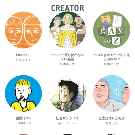
CREATOR
Pickles！
一生に一度も使わない
つぶやきかるだでさらえ
GAY会話
るgAy to Z
松本ゆうす
松本ゆうす
松本ゆうす
腰掛けOB
虹色サンライズ
玄太はオレが好き
TSUKURU
前田ポケット
野原くろ