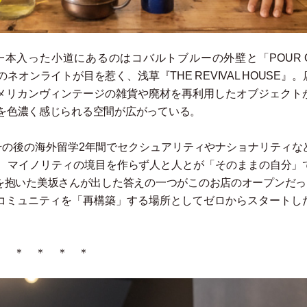
一本入った小道にあるのはコバルトブルーの外壁と
「
POUR 
のネオンライトが目を惹く、浅草『THE REVIVAL HOUSE』
メリカンヴィンテージの雑貨や廃材を再利用したオブジェクト
を色濃く感じられる空間が広がっている。
その後の海外留学2年間でセクシュアリティやナショナリティな
、マイノリティの境目を作らず人と人とが
「
そのままの自分
」
を抱いた美坂さんが出した答えの一つがこのお店のオープンだっ
コミュニティを
「
再構築
」
する場所としてゼロからスタートし
＊ ＊ ＊ ＊ ＊