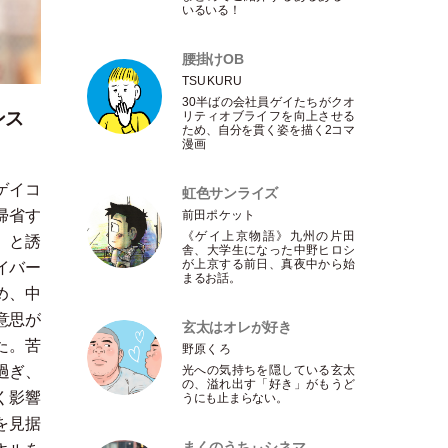
いるいる！
腰掛けOB
TSUKURU
30半ばの会社員ゲイたちがクオ
ンス
リティオブライフを向上させる
ため、自分を貫く姿を描く2コマ
漫画
ゲイコ
虹色サンライズ
帰省す
前田ポケット
《ゲイ上京物語》九州の片田
」
と誘
舎、大学生になった中野ヒロシ
が上京する前日、真夜中から始
イバー
まるお話。
め、中
意思が
玄太はオレが好き
た。苦
野原くろ
光への気持ちを隠している玄太
過ぎ、
の、溢れ出す
「
好き
」
がもうど
く影響
うにも止まらない。
を見据
まくのうちぃシネマ