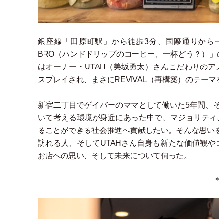
銀座線
「
田原町駅
」
から徒歩3分、国際通りから
BRO
（
ハンドドリップのコーヒー、一杯どう？
）
」
はオーナー
・
UTAH
（
美坂勇太
）
さんこだわりのア
スプレイされ、まさにREVIVAL
（
再構築
）
のテーマ
新宿二丁目でゲイバーのママとして働いた5年間、
いて考える環境が身近にあった中で、マジョリティ
ることができる社会推進へ貢献したい。そんな思い
訪れる人、そしてUTAHさん自身も新たな価値観や
お店への思い、そして未来について伺った。