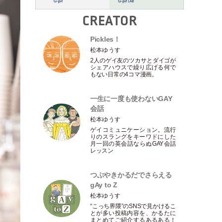
CREATOR
Pickles！
松本ゆうす
2人のゲイ友のツカサとダイゴが
シェアハウスで繰り広げる何で
もない日常の4コマ漫画。
一生に一度も使わないGAY
会話
松本ゆうす
ゲイコミュニケーション。流行
りのスラングをキーワドにした
月一回の英会話ならぬGAY会話
レッスン
つぶやきかるだでさらえる
gAy to Z
松本ゆうす
“こっち界隈”のSNSで見かけるこ
とが多い投稿内容を、かるたに
まとめてご紹介するあるある！