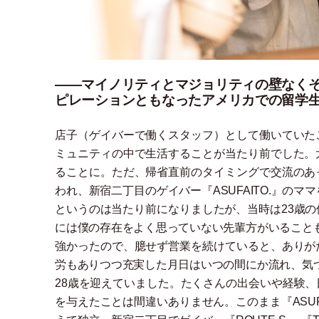
――マイノリティとマジョリティの壁なく
ピレーションともなったアメリカでの留学
店子
（
ゲイバーで働くスタッフ
）
として働いていた
ミュニティの中で生活することが当たり前でした。
ることに。ただ、帰省直前のタイミングで交流のあ
われ、新宿二丁目のゲイバー『ASUFAITO.』の
というのは当たり前になりましたが、当時は23歳
には僕の存在をよく思っていない先輩方がいること
強かったので、臆せず営業を続けていると、ありが
労もありつつ充実した月日はいつの間にか流れ、気
28歳を迎えていました。たくさんの出会いや経験
を与えたことは間違いありません。このまま『ASUF