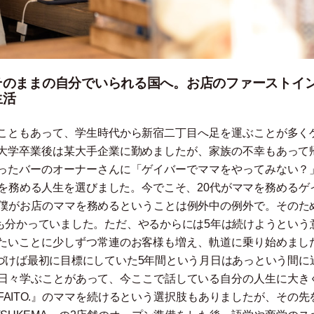
そのままの自分でいられる国へ。お店のファーストイ
生活
こともあって、学生時代から新宿二丁目へ足を運ぶことが多く
大学卒業後は某大手企業に勤めましたが、家族の不幸もあって
ったバーのオーナーさんに
「
ゲイバーでママをやってみない？
ママを務める人生を選びました。今でこそ、20代がママを務めるゲ
の僕がお店のママを務めるということは例外中の例外で。そのた
も分かっていました。ただ、やるからには5年は続けようという
たいことに少しずつ常連のお客様も増え、軌道に乗り始めまし
づけば最初に目標にしていた5年間という月日はあっという間に
、日々学ぶことがあって、今ここで話している自分の人生に大き
AITO.』のママを続けるという選択肢もありましたが、その先