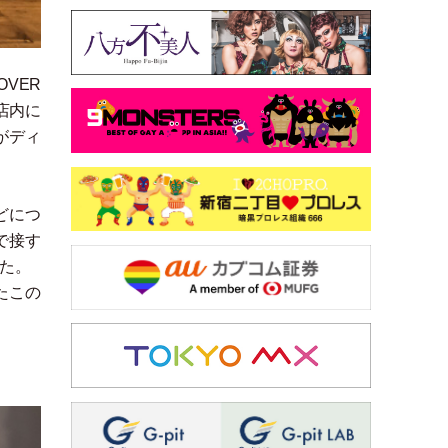
OVER
。店内に
がディ
どにつ
で接す
た。
たこの