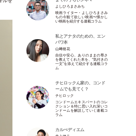
キルを
よしひろまさみち
映画ライター
・
よしひろまさみ
ちの今観て欲しい映画〜懐かし
い映画を紹介する連載コラム
私とアナタのための、エン
パワ本
山﨑穂花
自信や安心、ありのままの尊さ
を教えてくれた本を、“気付きの
一文”を添えて紹介する連載コラ
ム
チヒロックん家の、コンド
ームでも見てく？
チヒロック
コンドームエキスパートのコレ
クション＆特に思い入れ深いコ
ンドームを解説していく連載コ
ラム
カルぺディエム