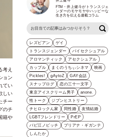
井上健斗
FTM
・
井上健斗がトランスジェ
ンダーのモヤモヤやハッピーな
生き方を伝える連載コラム
検索
レズビアン
ゲイ
トランスジェンダー
バイセクシュアル
アロマンティック
アセクシュアル
カップル
まくのうちぃシネマ
映画
る考え
Pickles!
gAytoZ
GAY会話
ション
スナップログ
恋の三十一文字
れてい
東京アイスクリーム男子
anone.
欲しい
性トーク
ジブンヒストリー
たチー
チヒロックん家
同性婚
友情結婚
グのチ
国籍や
LGBTフレンドリー
PrEP
バビ江ノビッチ
ブリアナ・ギガンテ
しんたか