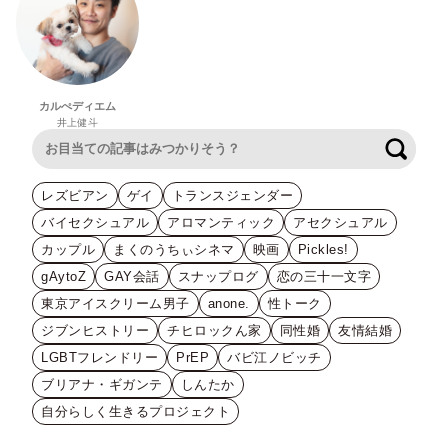
カルぺディエム
井上健斗
検索
レズビアン
ゲイ
トランスジェンダー
バイセクシュアル
アロマンティック
アセクシュアル
カップル
まくのうちぃシネマ
映画
Pickles!
gAytoZ
GAY会話
スナップログ
恋の三十一文字
東京アイスクリーム男子
anone.
性トーク
ジブンヒストリー
チヒロックん家
同性婚
友情結婚
LGBTフレンドリー
PrEP
バビ江ノビッチ
ブリアナ・ギガンテ
しんたか
自分らしく生きるプロジェクト