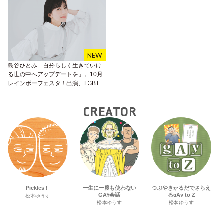
島谷ひとみ「自分らしく生きていけ
る世の中へアップデートを」。10月
レインボーフェスタ！出演、LGBTコ
ミュニティに向けた愛のメッセー
ジ。
CREATOR
Pickles！
一生に一度も使わない
つぶやきかるだでさらえ
GAY会話
るgAy to Z
松本ゆうす
松本ゆうす
松本ゆうす