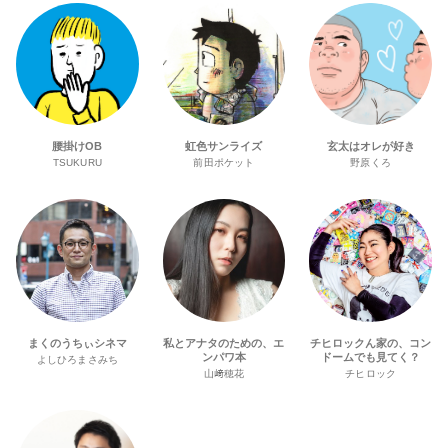
腰掛けOB
虹色サンライズ
玄太はオレが好き
TSUKURU
前田ポケット
野原くろ
まくのうちぃシネマ
私とアナタのための、エ
チヒロックん家の、コン
ンパワ本
ドームでも見てく？
よしひろまさみち
山﨑穂花
チヒロック