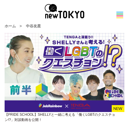
ホーム
>
中谷友星
【PRIDE SCHOOL】SHELLYと一緒に考える「働くLGBTのクエスチョ
ン!?」対談動画を公開！