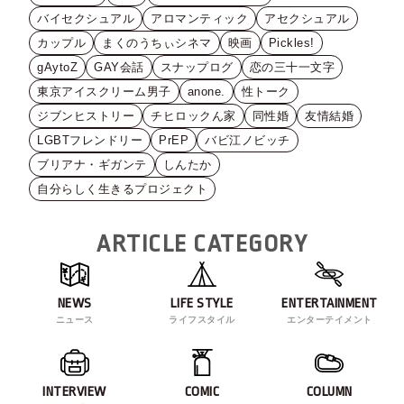
バイセクシュアル
アロマンティック
アセクシュアル
カップル
まくのうちぃシネマ
映画
Pickles!
gAytoZ
GAY会話
スナップログ
恋の三十一文字
東京アイスクリーム男子
anone.
性トーク
ジブンヒストリー
チヒロックん家
同性婚
友情結婚
LGBTフレンドリー
PrEP
バビ江ノビッチ
ブリアナ・ギガンテ
しんたか
自分らしく生きるプロジェクト
ARTICLE CATEGORY
NEWS
LIFE STYLE
ENTERTAINMENT
ニュース
ライフスタイル
エンターテイメント
INTERVIEW
COMIC
COLUMN