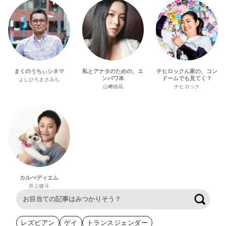
まくのうちぃシネマ
私とアナタのための、エ
チヒロックん家の、コン
ンパワ本
ドームでも見てく？
よしひろまさみち
山﨑穂花
チヒロック
カルぺディエム
井上健斗
検索
レズビアン
ゲイ
トランスジェンダー