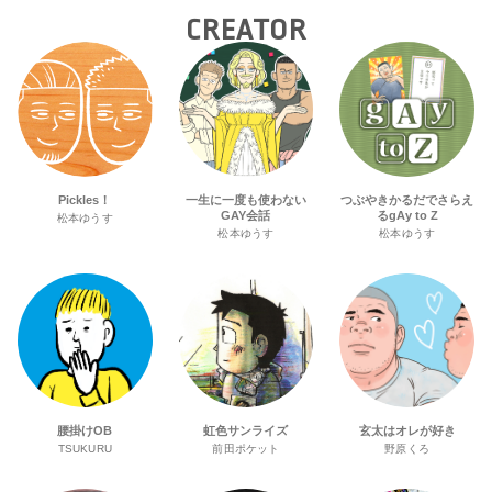
CREATOR
Pickles！
一生に一度も使わない
つぶやきかるだでさらえ
GAY会話
るgAy to Z
松本ゆうす
松本ゆうす
松本ゆうす
腰掛けOB
虹色サンライズ
玄太はオレが好き
TSUKURU
前田ポケット
野原くろ