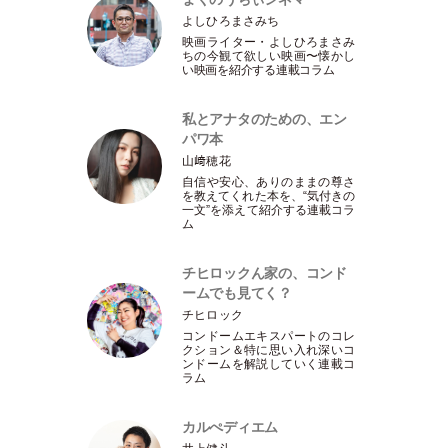
よしひろまさみち
映画ライター
・
よしひろまさみ
ちの今観て欲しい映画〜懐かし
い映画を紹介する連載コラム
私とアナタのための、エン
パワ本
山﨑穂花
自信や安心、ありのままの尊さ
を教えてくれた本を、“気付きの
一文”を添えて紹介する連載コラ
ム
チヒロックん家の、コンド
ームでも見てく？
チヒロック
コンドームエキスパートのコレ
クション＆特に思い入れ深いコ
ンドームを解説していく連載コ
ラム
カルぺディエム