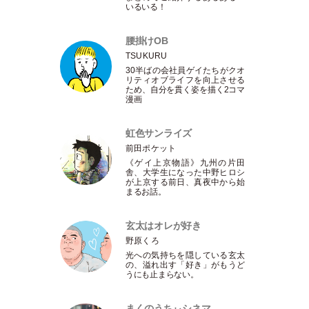
いるいる！
腰掛けOB
TSUKURU
30半ばの会社員ゲイたちがクオ
リティオブライフを向上させる
ため、自分を貫く姿を描く2コマ
漫画
虹色サンライズ
前田ポケット
《ゲイ上京物語》九州の片田
舎、大学生になった中野ヒロシ
が上京する前日、真夜中から始
まるお話。
玄太はオレが好き
野原くろ
光への気持ちを隠している玄太
の、溢れ出す
「
好き
」
がもうど
うにも止まらない。
まくのうちぃシネマ