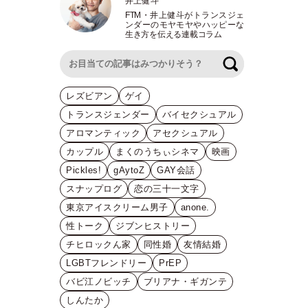
井上健斗
FTM
・
井上健斗がトランスジェ
ンダーのモヤモヤやハッピーな
生き方を伝える連載コラム
検索
レズビアン
ゲイ
トランスジェンダー
バイセクシュアル
アロマンティック
アセクシュアル
カップル
まくのうちぃシネマ
映画
Pickles!
gAytoZ
GAY会話
スナップログ
恋の三十一文字
東京アイスクリーム男子
anone.
性トーク
ジブンヒストリー
チヒロックん家
同性婚
友情結婚
LGBTフレンドリー
PrEP
バビ江ノビッチ
ブリアナ・ギガンテ
しんたか