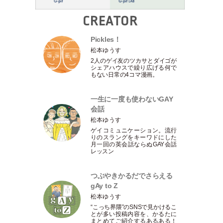
CREATOR
Pickles！
松本ゆうす
2人のゲイ友のツカサとダイゴが
シェアハウスで繰り広げる何で
もない日常の4コマ漫画。
一生に一度も使わないGAY
会話
松本ゆうす
ゲイコミュニケーション。流行
りのスラングをキーワドにした
月一回の英会話ならぬGAY会話
レッスン
つぶやきかるだでさらえる
gAy to Z
松本ゆうす
“こっち界隈”のSNSで見かけるこ
とが多い投稿内容を、かるたに
まとめてご紹介するあるある！