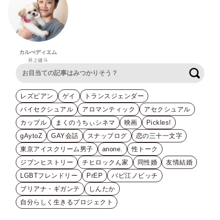
カルぺディエム
井上健斗
検索
レズビアン
ゲイ
トランスジェンダー
バイセクシュアル
アロマンティック
アセクシュアル
カップル
まくのうちぃシネマ
映画
Pickles!
gAytoZ
GAY会話
スナップログ
恋の三十一文字
東京アイスクリーム男子
anone.
性トーク
ジブンヒストリー
チヒロックん家
同性婚
友情結婚
LGBTフレンドリー
PrEP
バビ江ノビッチ
ブリアナ・ギガンテ
しんたか
自分らしく生きるプロジェクト