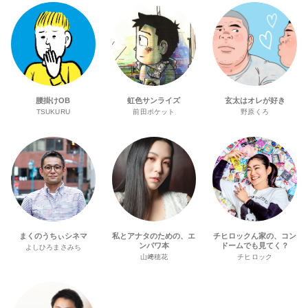
腰掛けOB
虹色サンライズ
玄太はオレが好き
TSUKURU
前田ポケット
野原くろ
まくのうちぃシネマ
私とアナタのための、エ
チヒロックん家の、コン
ンパワ本
ドームでも見てく？
よしひろまさみち
山﨑穂花
チヒロック