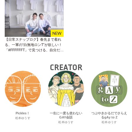
【日常スナップログ】春先まで着れ
る、一軍の“白無地ロンT”が欲しい！
「#FFFFFFT」で見つける、自分だけ
のワンピック#Ryu太郎君 #たんぽ君
#千駄ヶ谷
CREATOR
Pickles！
一生に一度も使わない
つぶやきかるだでさらえ
GAY会話
るgAy to Z
松本ゆうす
松本ゆうす
松本ゆうす