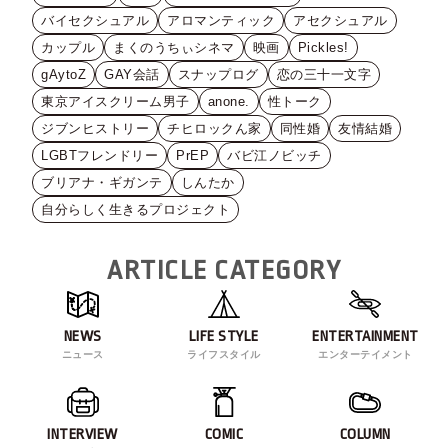
バイセクシュアル
アロマンティック
アセクシュアル
カップル
まくのうちぃシネマ
映画
Pickles!
gAytoZ
GAY会話
スナップログ
恋の三十一文字
東京アイスクリーム男子
anone.
性トーク
ジブンヒストリー
チヒロックん家
同性婚
友情結婚
LGBTフレンドリー
PrEP
バビ江ノビッチ
ブリアナ・ギガンテ
しんたか
自分らしく生きるプロジェクト
ARTICLE CATEGORY
NEWS
LIFE STYLE
ENTERTAINMENT
ニュース
ライフスタイル
エンターテイメント
INTERVIEW
COMIC
COLUMN