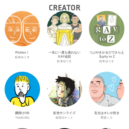
CREATOR
Pickles！
一生に一度も使わない
つぶやきかるだでさらえ
GAY会話
るgAy to Z
松本ゆうす
松本ゆうす
松本ゆうす
腰掛けOB
虹色サンライズ
玄太はオレが好き
TSUKURU
前田ポケット
野原くろ