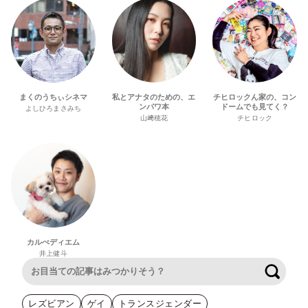
まくのうちぃシネマ
私とアナタのための、エ
チヒロックん家の、コン
ンパワ本
ドームでも見てく？
よしひろまさみち
山﨑穂花
チヒロック
カルぺディエム
井上健斗
検索
レズビアン
ゲイ
トランスジェンダー