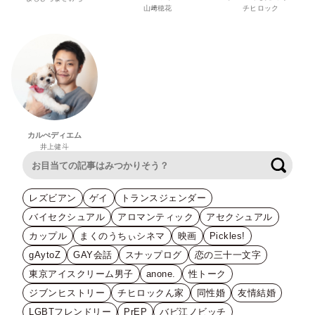
山﨑穂花
チヒロック
カルぺディエム
井上健斗
検索
レズビアン
ゲイ
トランスジェンダー
バイセクシュアル
アロマンティック
アセクシュアル
カップル
まくのうちぃシネマ
映画
Pickles!
gAytoZ
GAY会話
スナップログ
恋の三十一文字
東京アイスクリーム男子
anone.
性トーク
ジブンヒストリー
チヒロックん家
同性婚
友情結婚
LGBTフレンドリー
PrEP
バビ江ノビッチ