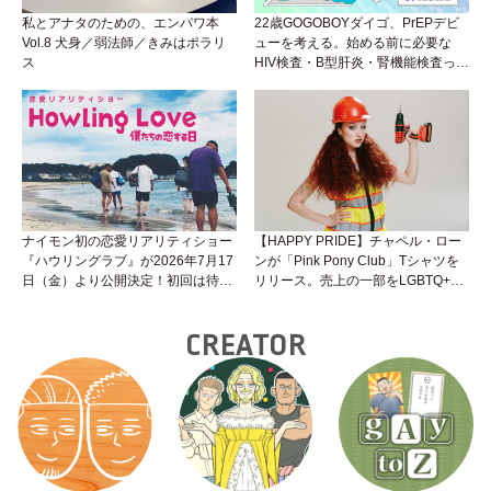
私とアナタのための、エンパワ本
22歳GOGOBOYダイゴ、PrEPデビ
Vol.8 犬身／弱法師／きみはポラリ
ューを考える。始める前に必要な
ス
HIV検査・B型肝炎・腎機能検査っ
て？開始前検査のヒミツを知ろう！
性トーク～聞きにくいことは小堀先
生に聞けばイイ！（Vol.25）
ナイモン初の恋愛リアリティショー
【HAPPY PRIDE】チャペル・ロー
『ハウリングラブ』が2026年7月17
ンが「Pink Pony Club」Tシャツを
日（金）より公開決定！初回は待望
リリース。売上の一部をLGBTQ+＆
の“GMPD”編！？
トランスジェンダーユース支援プロ
ジェクトへ寄付
CREATOR