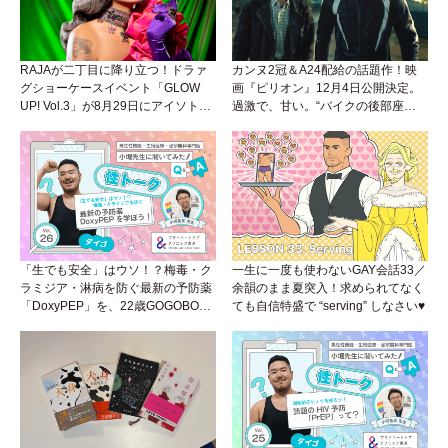
RAJAが二丁目に降り立つ！ドラァ
カンヌ2冠＆A24配給の話題作！映
グショーケースイベント「GLOW
画『ピリオン』12月4日公開決定。
UP! Vol.3」が8月29日にアイソトー
過激で、甘い。“バイクの後部座
プラウンジで開催！
席”から始まるラブストーリー。
「生でも安全」はウソ！？梅毒・ク
一生に一度も使わないGAY会話33／
ラミジア・淋病を防ぐ最新の予防薬
余韻のまま夏突入！求められてなく
「DoxyPEP」を、22歳GOGOBOY
ても自信特盛で “serving” しなさい♥
ダイゴと学ぼう！性トーク〜聞きに
くいことは小堀先生に聞けばイイ！
（Vol.26）