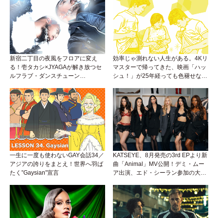
新宿二丁目の夜風をフロアに変え
効率じゃ測れない人生がある。4Kリ
る！壱タカシ×JYAGAが解き放つセ
マスターで帰ってきた、映画「ハッ
ルフラブ・ダンスチューン
シュ！」が25年経っても色褪せない
「Okaaayyy!!!」が遂にリリース！
理由。
一生に一度も使わないGAY会話34／
KATSEYE、8月発売の3rd EPより新
アジアの誇りをまとえ！世界へ羽ば
曲「Animal」MV公開！デミ・ムー
たく”Gaysian”宣言
ア出演、エド・シーラン参加の大胆
アンセムは必聴！