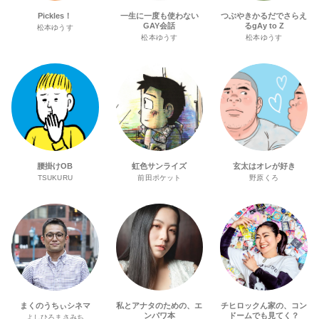
Pickles！
一生に一度も使わない
つぶやきかるだでさらえ
GAY会話
るgAy to Z
松本ゆうす
松本ゆうす
松本ゆうす
腰掛けOB
虹色サンライズ
玄太はオレが好き
TSUKURU
前田ポケット
野原くろ
まくのうちぃシネマ
私とアナタのための、エ
チヒロックん家の、コン
ンパワ本
ドームでも見てく？
よしひろまさみち