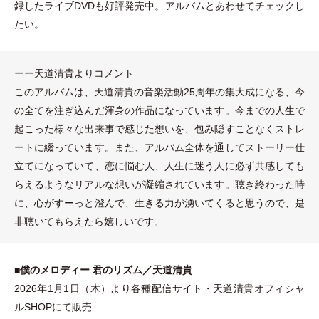
録したライブDVDも好評発売中。アルバムとあわせてチェックし
たい。
ーー天道清貴よりコメント
このアルバムは、天道清貴の音楽活動25周年の集大成になる、今
の全てを注ぎ込んだ渾身の作品になっています。今までの人生で
起こった様々な出来事で感じた想いを、包み隠すことなくストレ
ートに綴っています。また、アルバム全体を通してストーリー仕
立てになっていて、恋に悩む人、人生に迷う人に必ず共感しても
らえるようなリアルな想いが凝縮されています。聴き終わった時
に、心がすーっと澄んで、生きる力が湧いてくると思うので、是
非聴いてもらえたら嬉しいです。
■
僕のメロディー 君のリズム／天道清貴
2026年1月1日
（
木
）
より各種配信サイト
・
天道清貴オフィシャ
ルSHOPにて販売