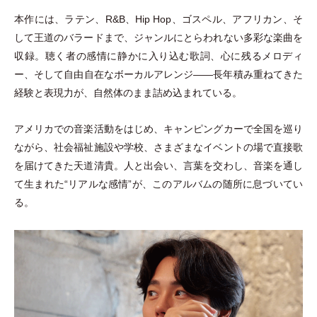
本作には、ラテン、R&B、Hip Hop、ゴスペル、アフリカン、そ
して王道のバラードまで、ジャンルにとらわれない多彩な楽曲を
収録。聴く者の感情に静かに入り込む歌詞、心に残るメロディ
ー、そして自由自在なボーカルアレンジ——長年積み重ねてきた
経験と表現力が、自然体のまま詰め込まれている。
アメリカでの音楽活動をはじめ、キャンピングカーで全国を巡り
ながら、社会福祉施設や学校、さまざまなイベントの場で直接歌
を届けてきた天道清貴。人と出会い、言葉を交わし、音楽を通し
て生まれた“リアルな感情”が、このアルバムの随所に息づいてい
る。