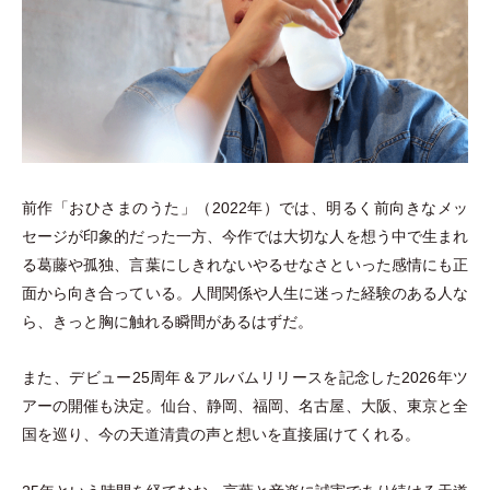
前作
「
おひさまのうた
」
（
2022年
）
では、明るく前向きなメッ
セージが印象的だった一方、今作では大切な人を想う中で生まれ
る葛藤や孤独、言葉にしきれないやるせなさといった感情にも正
面から向き合っている。人間関係や人生に迷った経験のある人な
ら、きっと胸に触れる瞬間があるはずだ。
また、デビュー25周年＆アルバムリリースを記念した2026年ツ
アーの開催も決定。仙台、静岡、福岡、名古屋、大阪、東京と全
国を巡り、今の天道清貴の声と想いを直接届けてくれる。