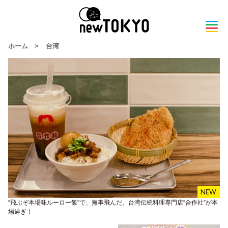
ホーム
>
台湾
“飛ぶぞ本場味ルーロー飯”で、無事飛んだ。台湾伝統料理専門店“合作社”が本
場過ぎ！