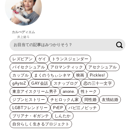
カルぺディエム
井上健斗
検索
レズビアン
ゲイ
トランスジェンダー
バイセクシュアル
アロマンティック
アセクシュアル
カップル
まくのうちぃシネマ
映画
Pickles!
gAytoZ
GAY会話
スナップログ
恋の三十一文字
東京アイスクリーム男子
anone.
性トーク
ジブンヒストリー
チヒロックん家
同性婚
友情結婚
LGBTフレンドリー
PrEP
バビ江ノビッチ
ブリアナ・ギガンテ
しんたか
自分らしく生きるプロジェクト