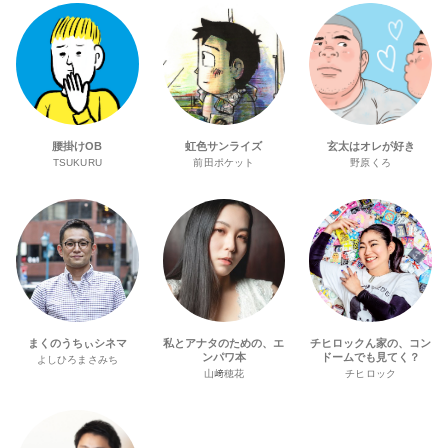
腰掛けOB
虹色サンライズ
玄太はオレが好き
TSUKURU
前田ポケット
野原くろ
まくのうちぃシネマ
私とアナタのための、エ
チヒロックん家の、コン
ンパワ本
ドームでも見てく？
よしひろまさみち
山﨑穂花
チヒロック