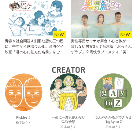
青春＆社会問題＆刹那な恋の三つ巴
男性専用サウナが舞台！心と体が一
に、中年ゲイ感涙ウルル。台湾ゲイ
致しない男女3人？台湾版「おっさん
映画「君の心に刻んだ名前」をご紹
ずラブ」!? 痛快ラブコメディ「美男
介！
魚サウナ」で#おうち時間♥
CREATOR
Pickles！
一生に一度も使わない
つぶやきかるだでさらえ
GAY会話
るgAy to Z
松本ゆうす
松本ゆうす
松本ゆうす