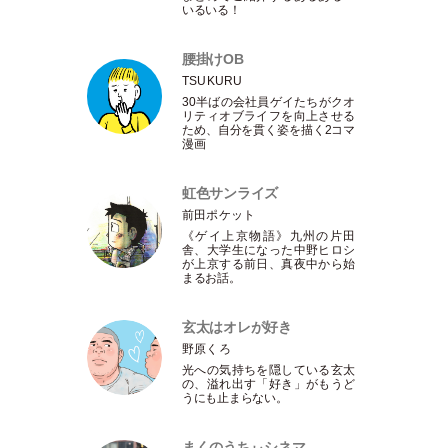
いるいる！
腰掛けOB
TSUKURU
30半ばの会社員ゲイたちがクオ
リティオブライフを向上させる
ため、自分を貫く姿を描く2コマ
漫画
虹色サンライズ
前田ポケット
《ゲイ上京物語》九州の片田
舎、大学生になった中野ヒロシ
が上京する前日、真夜中から始
まるお話。
玄太はオレが好き
野原くろ
光への気持ちを隠している玄太
の、溢れ出す
「
好き
」
がもうど
うにも止まらない。
まくのうちぃシネマ