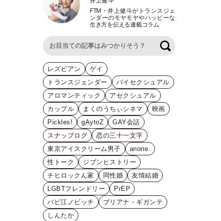
井上健斗
FTM
・
井上健斗がトランスジェ
ンダーのモヤモヤやハッピーな
生き方を伝える連載コラム
検索
レズビアン
ゲイ
トランスジェンダー
バイセクシュアル
アロマンティック
アセクシュアル
カップル
まくのうちぃシネマ
映画
Pickles!
gAytoZ
GAY会話
スナップログ
恋の三十一文字
東京アイスクリーム男子
anone.
性トーク
ジブンヒストリー
チヒロックん家
同性婚
友情結婚
LGBTフレンドリー
PrEP
バビ江ノビッチ
ブリアナ・ギガンテ
しんたか