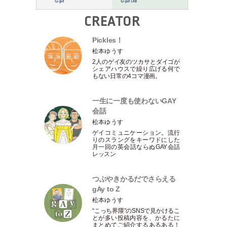
CREATOR
Pickles！
松本ゆうす
2人のゲイ友のツカサとダイゴが
シェアハウスで繰り広げる何で
もない日常の4コマ漫画。
一生に一度も使わないGAY
会話
松本ゆうす
ゲイコミュニケーション。流行
りのスラングをキーワドにした
月一回の英会話ならぬGAY会話
レッスン
つぶやきかるだでさらえる
gAy to Z
松本ゆうす
“こっち界隈”のSNSで見かけるこ
とが多い投稿内容を、かるたに
まとめてご紹介するあるある！