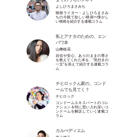
よしひろまさみち
映画ライター
・
よしひろまさみ
ちの今観て欲しい映画〜懐かし
い映画を紹介する連載コラム
私とアナタのための、エン
パワ本
山﨑穂花
自信や安心、ありのままの尊さ
を教えてくれた本を、“気付きの
一文”を添えて紹介する連載コラ
ム
チヒロックん家の、コンド
ームでも見てく？
チヒロック
コンドームエキスパートのコレ
クション＆特に思い入れ深いコ
ンドームを解説していく連載コ
ラム
カルぺディエム