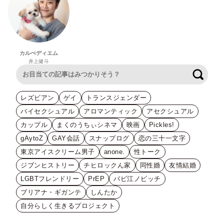
カルぺディエム
井上健斗
検索
レズビアン
ゲイ
トランスジェンダー
バイセクシュアル
アロマンティック
アセクシュアル
カップル
まくのうちぃシネマ
映画
Pickles!
gAytoZ
GAY会話
スナップログ
恋の三十一文字
東京アイスクリーム男子
anone.
性トーク
ジブンヒストリー
チヒロックん家
同性婚
友情結婚
LGBTフレンドリー
PrEP
バビ江ノビッチ
ブリアナ・ギガンテ
しんたか
自分らしく生きるプロジェクト