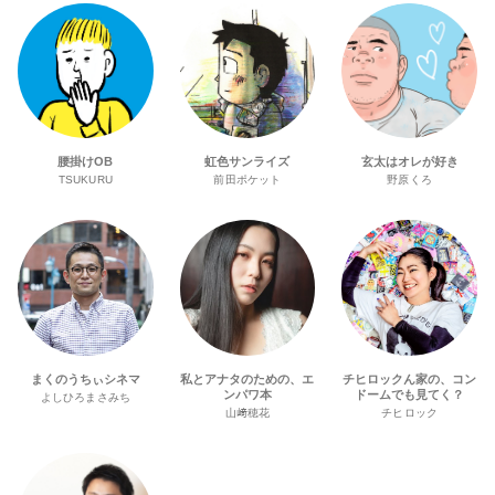
腰掛けOB
虹色サンライズ
玄太はオレが好き
TSUKURU
前田ポケット
野原くろ
まくのうちぃシネマ
私とアナタのための、エ
チヒロックん家の、コン
ンパワ本
ドームでも見てく？
よしひろまさみち
山﨑穂花
チヒロック