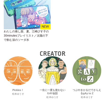
わたしの推し面、夏。江崎びす子の
30minutesプレイリスト／太陽の下
で飲む涙のソーダ水
CREATOR
Pickles！
一生に一度も使わない
つぶやきかるだでさらえ
GAY会話
るgAy to Z
松本ゆうす
松本ゆうす
松本ゆうす