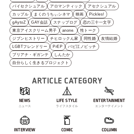
バイセクシュアル
アロマンティック
アセクシュアル
カップル
まくのうちぃシネマ
映画
Pickles!
gAytoZ
GAY会話
スナップログ
恋の三十一文字
東京アイスクリーム男子
anone.
性トーク
ジブンヒストリー
チヒロックん家
同性婚
友情結婚
LGBTフレンドリー
PrEP
バビ江ノビッチ
ブリアナ・ギガンテ
しんたか
自分らしく生きるプロジェクト
ARTICLE CATEGORY
NEWS
LIFE STYLE
ENTERTAINMENT
ニュース
ライフスタイル
エンターテイメント
INTERVIEW
COMIC
COLUMN