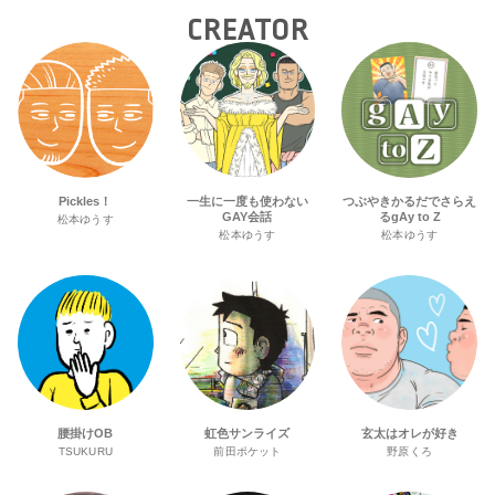
CREATOR
Pickles！
一生に一度も使わない
つぶやきかるだでさらえ
GAY会話
るgAy to Z
松本ゆうす
松本ゆうす
松本ゆうす
腰掛けOB
虹色サンライズ
玄太はオレが好き
TSUKURU
前田ポケット
野原くろ