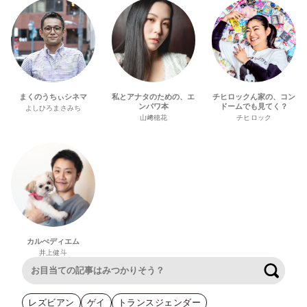
まくのうちぃシネマ
私とアナタのための、エ
チヒロックん家の、コン
ンパワ本
ドームでも見てく？
よしひろまさみち
山﨑穂花
チヒロック
カルぺディエム
井上健斗
検索
レズビアン
ゲイ
トランスジェンダー