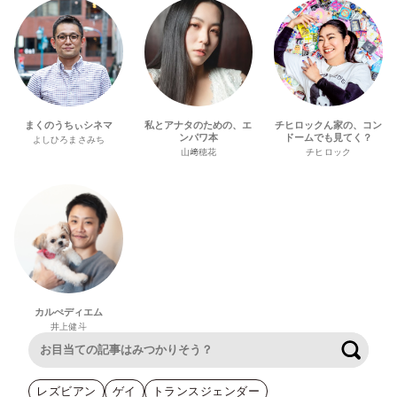
まくのうちぃシネマ
私とアナタのための、エ
チヒロックん家の、コン
ンパワ本
ドームでも見てく？
よしひろまさみち
山﨑穂花
チヒロック
カルぺディエム
井上健斗
検索
レズビアン
ゲイ
トランスジェンダー