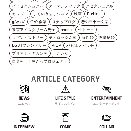
バイセクシュアル
アロマンティック
アセクシュアル
カップル
まくのうちぃシネマ
映画
Pickles!
gAytoZ
GAY会話
スナップログ
恋の三十一文字
東京アイスクリーム男子
anone.
性トーク
ジブンヒストリー
チヒロックん家
同性婚
友情結婚
LGBTフレンドリー
PrEP
バビ江ノビッチ
ブリアナ・ギガンテ
しんたか
自分らしく生きるプロジェクト
ARTICLE CATEGORY
NEWS
LIFE STYLE
ENTERTAINMENT
ニュース
ライフスタイル
エンターテイメント
INTERVIEW
COMIC
COLUMN