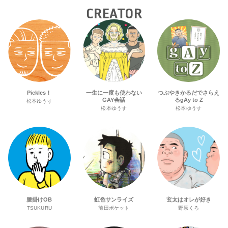
CREATOR
Pickles！
一生に一度も使わない
つぶやきかるだでさらえ
GAY会話
るgAy to Z
松本ゆうす
松本ゆうす
松本ゆうす
腰掛けOB
虹色サンライズ
玄太はオレが好き
TSUKURU
前田ポケット
野原くろ