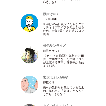
いるいる！
腰掛けOB
TSUKURU
30半ばの会社員ゲイたちがクオ
リティオブライフを向上させる
ため、自分を貫く姿を描く2コマ
漫画
虹色サンライズ
前田ポケット
《ゲイ上京物語》九州の片田
舎、大学生になった中野ヒロシ
が上京する前日、真夜中から始
まるお話。
玄太はオレが好き
野原くろ
光への気持ちを隠している玄太
の、溢れ出す
「
好き
」
がもうど
うにも止まらない。
まくのうちぃシネマ