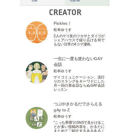
CREATOR
Pickles！
松本ゆうす
2人のゲイ友のツカサとダイゴが
シェアハウスで繰り広げる何で
もない日常の4コマ漫画。
一生に一度も使わないGAY
会話
松本ゆうす
ゲイコミュニケーション。流行
りのスラングをキーワドにした
月一回の英会話ならぬGAY会話
レッスン
つぶやきかるだでさらえる
gAy to Z
松本ゆうす
“こっち界隈”のSNSで見かけるこ
とが多い投稿内容を、かるたに
まとめてご紹介するあるある！