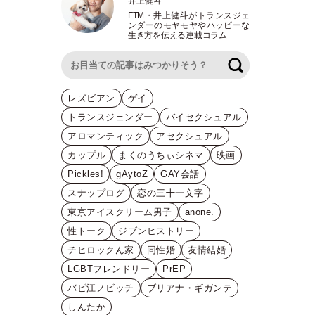
井上健斗
FTM
・
井上健斗がトランスジェ
ンダーのモヤモヤやハッピーな
生き方を伝える連載コラム
検索
レズビアン
ゲイ
トランスジェンダー
バイセクシュアル
アロマンティック
アセクシュアル
カップル
まくのうちぃシネマ
映画
Pickles!
gAytoZ
GAY会話
スナップログ
恋の三十一文字
東京アイスクリーム男子
anone.
性トーク
ジブンヒストリー
チヒロックん家
同性婚
友情結婚
LGBTフレンドリー
PrEP
バビ江ノビッチ
ブリアナ・ギガンテ
しんたか