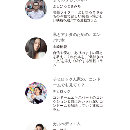
よしひろまさみち
映画ライター
・
よしひろまさみ
ちの今観て欲しい映画〜懐かし
い映画を紹介する連載コラム
私とアナタのための、エン
パワ本
山﨑穂花
自信や安心、ありのままの尊さ
を教えてくれた本を、“気付きの
一文”を添えて紹介する連載コラ
ム
チヒロックん家の、コンド
ームでも見てく？
チヒロック
コンドームエキスパートのコレ
クション＆特に思い入れ深いコ
ンドームを解説していく連載コ
ラム
カルぺディエム