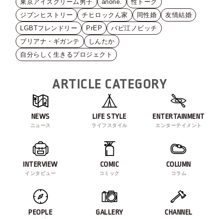
東京アイスクリーム男子
anone.
性トーク
ジブンヒストリー
チヒロックん家
同性婚
友情結婚
LGBTフレンドリー
PrEP
バビ江ノビッチ
ブリアナ・ギガンテ
しんたか
自分らしく生きるプロジェクト
ARTICLE CATEGORY
NEWS
LIFE STYLE
ENTERTAINMENT
ニュース
ライフスタイル
エンターテイメント
INTERVIEW
COMIC
COLUMN
インタビュー
コミック
コラム
PEOPLE
GALLERY
CHANNEL