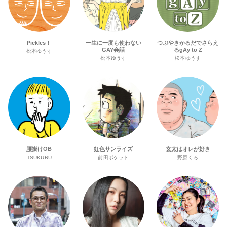
Pickles！
一生に一度も使わない
つぶやきかるだでさらえ
GAY会話
るgAy to Z
松本ゆうす
松本ゆうす
松本ゆうす
腰掛けOB
虹色サンライズ
玄太はオレが好き
TSUKURU
前田ポケット
野原くろ