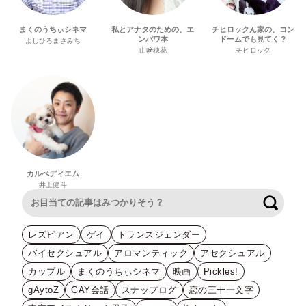
まくのうちぃシネマ
私とアナタのための、エ
チヒロックん家の、コン
ンパワ本
ドームでも見てく？
よしひろまさみち
山﨑穂花
チヒロック
カルぺディエム
井上健斗
検索
レズビアン
ゲイ
トランスジェンダー
バイセクシュアル
アロマンティック
アセクシュアル
カップル
まくのうちぃシネマ
映画
Pickles!
gAytoZ
GAY会話
スナップログ
恋の三十一文字