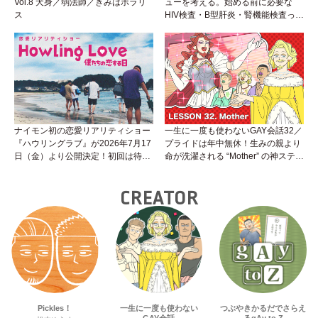
Vol.8 犬身／弱法師／きみはポラリ
ューを考える。始める前に必要な
ス
HIV検査・B型肝炎・腎機能検査っ
て？開始前検査のヒミツを知ろう！
性トーク～聞きにくいことは小堀先
生に聞けばイイ！（Vol.25）
ナイモン初の恋愛リアリティショー
一生に一度も使わないGAY会話32／
『ハウリングラブ』が2026年7月17
プライドは年中無休！生みの親より
日（金）より公開決定！初回は待望
命が洗濯される “Mother” の神ステー
の“GMPD”編！？
ジ
CREATOR
Pickles！
一生に一度も使わない
つぶやきかるだでさらえ
GAY会話
るgAy to Z