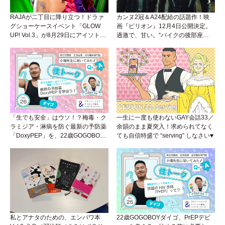
RAJAが二丁目に降り立つ！ドラァ
カンヌ2冠＆A24配給の話題作！映
グショーケースイベント「GLOW
画『ピリオン』12月4日公開決定。
UP! Vol.3」が8月29日にアイソトー
過激で、甘い。“バイクの後部座
プラウンジで開催！
席”から始まるラブストーリー。
「生でも安全」はウソ！？梅毒・ク
一生に一度も使わないGAY会話33／
ラミジア・淋病を防ぐ最新の予防薬
余韻のまま夏突入！求められてなく
「DoxyPEP」を、22歳GOGOBOY
ても自信特盛で “serving” しなさい♥
ダイゴと学ぼう！性トーク〜聞きに
くいことは小堀先生に聞けばイイ！
（Vol.26）
私とアナタのための、エンパワ本
22歳GOGOBOYダイゴ、PrEPデビ