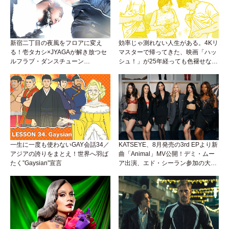
新宿二丁目の夜風をフロアに変え
効率じゃ測れない人生がある。4Kリ
る！壱タカシ×JYAGAが解き放つセ
マスターで帰ってきた、映画「ハッ
ルフラブ・ダンスチューン
シュ！」が25年経っても色褪せない
「Okaaayyy!!!」が遂にリリース！
理由。
一生に一度も使わないGAY会話34／
KATSEYE、8月発売の3rd EPより新
アジアの誇りをまとえ！世界へ羽ば
曲「Animal」MV公開！デミ・ムー
たく”Gaysian”宣言
ア出演、エド・シーラン参加の大胆
アンセムは必聴！