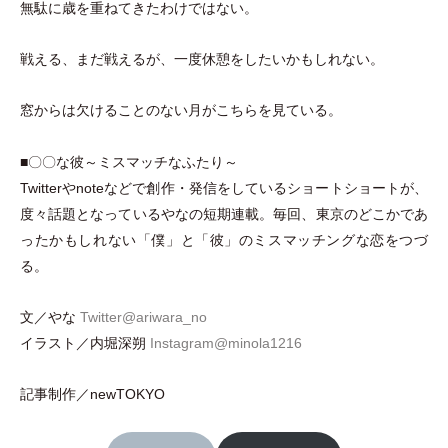
無駄に歳を重ねてきたわけではない。
戦える、まだ戦えるが、一度休憩をしたいかもしれない。
窓からは欠けることのない月がこちらを見ている。
■〇〇な彼～ミスマッチなふたり～
Twitterやnoteなどで創作
・
発信をしているショートショートが、
度々話題となっているやなの短期連載。毎回、東京のどこかであ
ったかもしれない
「
僕
」
と
「
彼
」
のミスマッチングな恋をつづ
る。
文／やな
Twitter@ariwara_no
イラスト／内堀深朔
Instagram@minola1216
記事制作／newTOKYO