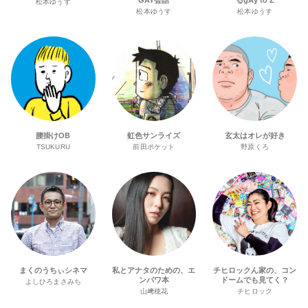
松本ゆうす
松本ゆうす
松本ゆうす
腰掛けOB
虹色サンライズ
玄太はオレが好き
TSUKURU
前田ポケット
野原くろ
まくのうちぃシネマ
私とアナタのための、エ
チヒロックん家の、コン
ンパワ本
ドームでも見てく？
よしひろまさみち
山﨑穂花
チヒロック