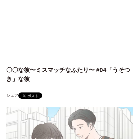
〇〇な彼〜ミスマッチなふたり〜 #04「うそつ
き」な彼
シェア