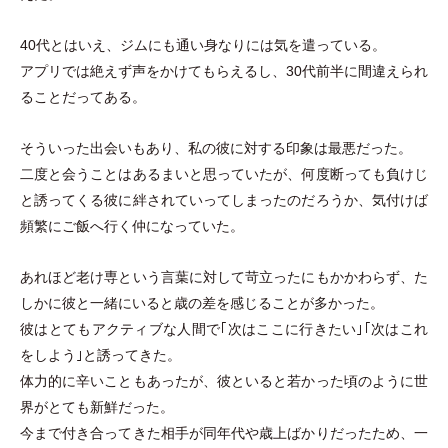
40代とはいえ、ジムにも通い身なりには気を遣っている。
アプリでは絶えず声をかけてもらえるし、30代前半に間違えられ
ることだってある。
そういった出会いもあり、私の彼に対する印象は最悪だった。
二度と会うことはあるまいと思っていたが、何度断っても負けじ
と誘ってくる彼に絆されていってしまったのだろうか、気付けば
頻繁にご飯へ行く仲になっていた。
あれほど老け専という言葉に対して苛立ったにもかかわらず、た
しかに彼と一緒にいると歳の差を感じることが多かった。
彼はとてもアクティブな人間で｢次はここに行きたい｣｢次はこれ
をしよう｣と誘ってきた。
体力的に辛いこともあったが、彼といると若かった頃のように世
界がとても新鮮だった。
今まで付き合ってきた相手が同年代や歳上ばかりだったため、一