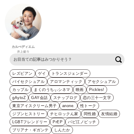
カルぺディエム
井上健斗
検索
レズビアン
ゲイ
トランスジェンダー
バイセクシュアル
アロマンティック
アセクシュアル
カップル
まくのうちぃシネマ
映画
Pickles!
gAytoZ
GAY会話
スナップログ
恋の三十一文字
東京アイスクリーム男子
anone.
性トーク
ジブンヒストリー
チヒロックん家
同性婚
友情結婚
LGBTフレンドリー
PrEP
バビ江ノビッチ
ブリアナ・ギガンテ
しんたか