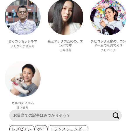
まくのうちぃシネマ
私とアナタのための、エ
チヒロックん家の、コン
ンパワ本
ドームでも見てく？
よしひろまさみち
山﨑穂花
チヒロック
カルぺディエム
井上健斗
検索
レズビアン
ゲイ
トランスジェンダー