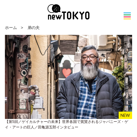
ホーム
>
弟の夫
【第5回／ゲイカルチャーの未来】世界各国で賞賛されるジャパニーズ・ゲ
イ・アートの巨人／田亀源五郎インタビュー