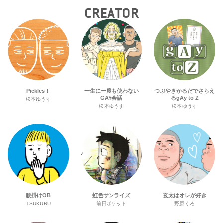
CREATOR
Pickles！
一生に一度も使わない
つぶやきかるだでさらえ
GAY会話
るgAy to Z
松本ゆうす
松本ゆうす
松本ゆうす
腰掛けOB
虹色サンライズ
玄太はオレが好き
TSUKURU
前田ポケット
野原くろ