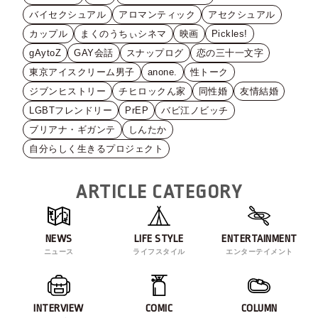
バイセクシュアル
アロマンティック
アセクシュアル
カップル
まくのうちぃシネマ
映画
Pickles!
gAytoZ
GAY会話
スナップログ
恋の三十一文字
東京アイスクリーム男子
anone.
性トーク
ジブンヒストリー
チヒロックん家
同性婚
友情結婚
LGBTフレンドリー
PrEP
バビ江ノビッチ
ブリアナ・ギガンテ
しんたか
自分らしく生きるプロジェクト
ARTICLE CATEGORY
NEWS
LIFE STYLE
ENTERTAINMENT
ニュース
ライフスタイル
エンターテイメント
INTERVIEW
COMIC
COLUMN