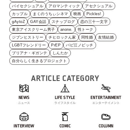
バイセクシュアル
アロマンティック
アセクシュアル
カップル
まくのうちぃシネマ
映画
Pickles!
gAytoZ
GAY会話
スナップログ
恋の三十一文字
東京アイスクリーム男子
anone.
性トーク
ジブンヒストリー
チヒロックん家
同性婚
友情結婚
LGBTフレンドリー
PrEP
バビ江ノビッチ
ブリアナ・ギガンテ
しんたか
自分らしく生きるプロジェクト
ARTICLE CATEGORY
NEWS
LIFE STYLE
ENTERTAINMENT
ニュース
ライフスタイル
エンターテイメント
INTERVIEW
COMIC
COLUMN