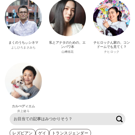
まくのうちぃシネマ
私とアナタのための、エ
チヒロックん家の、コン
ンパワ本
ドームでも見てく？
よしひろまさみち
山﨑穂花
チヒロック
カルぺディエム
井上健斗
検索
レズビアン
ゲイ
トランスジェンダー