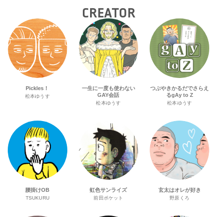
CREATOR
Pickles！
一生に一度も使わない
つぶやきかるだでさらえ
GAY会話
るgAy to Z
松本ゆうす
松本ゆうす
松本ゆうす
腰掛けOB
虹色サンライズ
玄太はオレが好き
TSUKURU
前田ポケット
野原くろ