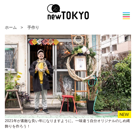
ホーム
>
手作り
2021年が素敵な良い年になりますように。一味違う自分オリジナルのしめ縄
飾りを作ろう！