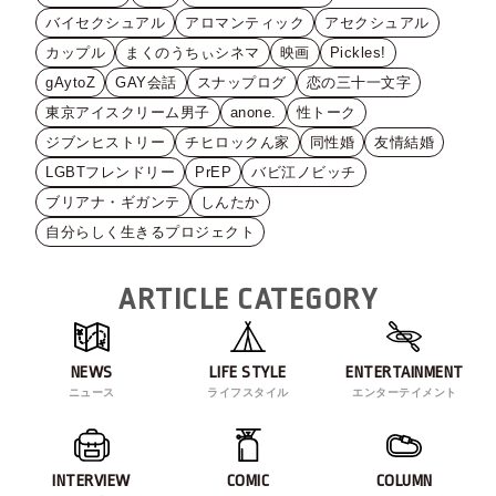
バイセクシュアル
アロマンティック
アセクシュアル
カップル
まくのうちぃシネマ
映画
Pickles!
gAytoZ
GAY会話
スナップログ
恋の三十一文字
東京アイスクリーム男子
anone.
性トーク
ジブンヒストリー
チヒロックん家
同性婚
友情結婚
LGBTフレンドリー
PrEP
バビ江ノビッチ
ブリアナ・ギガンテ
しんたか
自分らしく生きるプロジェクト
ARTICLE CATEGORY
NEWS
LIFE STYLE
ENTERTAINMENT
ニュース
ライフスタイル
エンターテイメント
INTERVIEW
COMIC
COLUMN