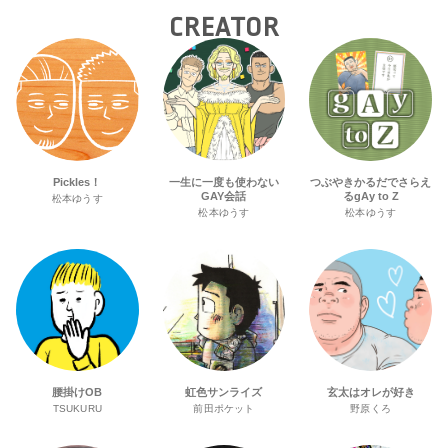
CREATOR
Pickles！
一生に一度も使わない
つぶやきかるだでさらえ
GAY会話
るgAy to Z
松本ゆうす
松本ゆうす
松本ゆうす
腰掛けOB
虹色サンライズ
玄太はオレが好き
TSUKURU
前田ポケット
野原くろ