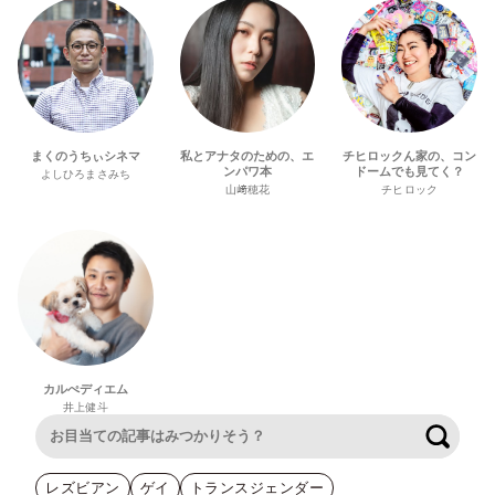
まくのうちぃシネマ
私とアナタのための、エ
チヒロックん家の、コン
ンパワ本
ドームでも見てく？
よしひろまさみち
山﨑穂花
チヒロック
カルぺディエム
井上健斗
検索
レズビアン
ゲイ
トランスジェンダー