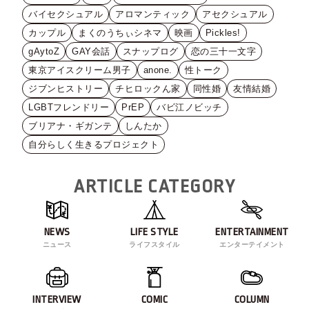
バイセクシュアル
アロマンティック
アセクシュアル
カップル
まくのうちぃシネマ
映画
Pickles!
gAytoZ
GAY会話
スナップログ
恋の三十一文字
東京アイスクリーム男子
anone.
性トーク
ジブンヒストリー
チヒロックん家
同性婚
友情結婚
LGBTフレンドリー
PrEP
バビ江ノビッチ
ブリアナ・ギガンテ
しんたか
自分らしく生きるプロジェクト
ARTICLE CATEGORY
NEWS
LIFE STYLE
ENTERTAINMENT
ニュース
ライフスタイル
エンターテイメント
INTERVIEW
COMIC
COLUMN