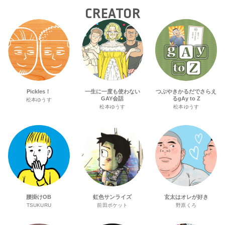
CREATOR
Pickles！
一生に一度も使わない
つぶやきかるだでさらえ
GAY会話
るgAy to Z
松本ゆうす
松本ゆうす
松本ゆうす
腰掛けOB
虹色サンライズ
玄太はオレが好き
TSUKURU
前田ポケット
野原くろ