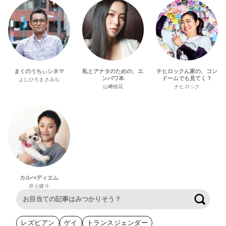
まくのうちぃシネマ
私とアナタのための、エ
チヒロックん家の、コン
ンパワ本
ドームでも見てく？
よしひろまさみち
山﨑穂花
チヒロック
カルぺディエム
井上健斗
検索
レズビアン
ゲイ
トランスジェンダー