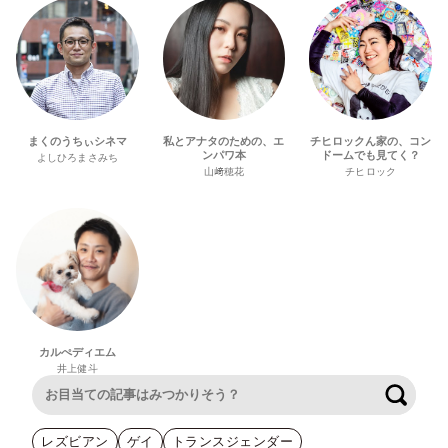
まくのうちぃシネマ
私とアナタのための、エ
チヒロックん家の、コン
ンパワ本
ドームでも見てく？
よしひろまさみち
山﨑穂花
チヒロック
カルぺディエム
井上健斗
検索
レズビアン
ゲイ
トランスジェンダー