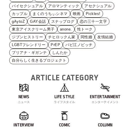
バイセクシュアル
アロマンティック
アセクシュアル
カップル
まくのうちぃシネマ
映画
Pickles!
gAytoZ
GAY会話
スナップログ
恋の三十一文字
東京アイスクリーム男子
anone.
性トーク
ジブンヒストリー
チヒロックん家
同性婚
友情結婚
LGBTフレンドリー
PrEP
バビ江ノビッチ
ブリアナ・ギガンテ
しんたか
自分らしく生きるプロジェクト
ARTICLE CATEGORY
NEWS
LIFE STYLE
ENTERTAINMENT
ニュース
ライフスタイル
エンターテイメント
INTERVIEW
COMIC
COLUMN