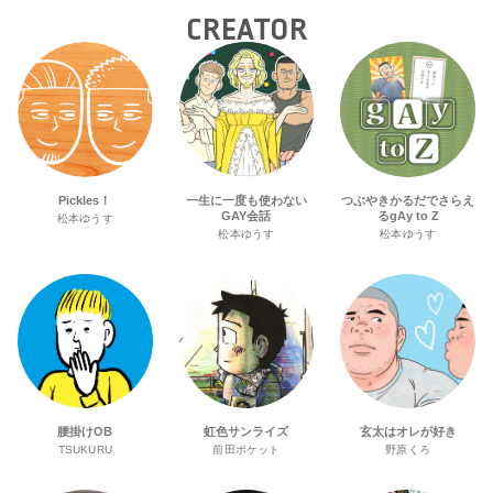
CREATOR
Pickles！
一生に一度も使わない
つぶやきかるだでさらえ
GAY会話
るgAy to Z
松本ゆうす
松本ゆうす
松本ゆうす
腰掛けOB
虹色サンライズ
玄太はオレが好き
TSUKURU
前田ポケット
野原くろ