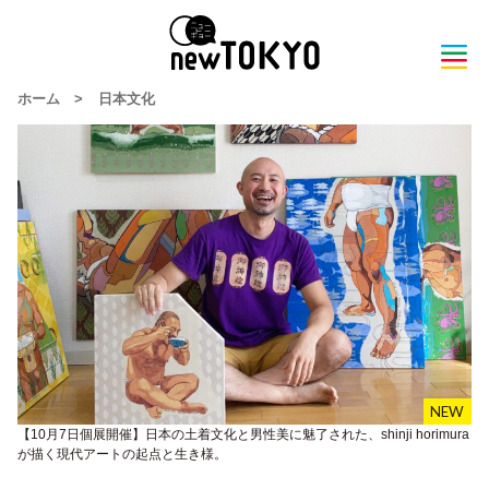
ホーム
>
日本文化
【10月7日個展開催】日本の土着文化と男性美に魅了された、shinji horimura
が描く現代アートの起点と生き様。