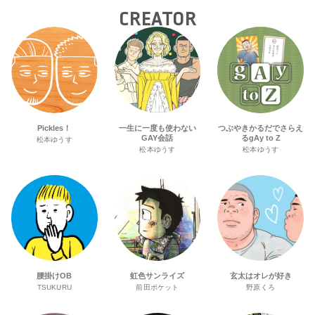
CREATOR
Pickles！
一生に一度も使わない
つぶやきかるだでさらえ
GAY会話
るgAy to Z
松本ゆうす
松本ゆうす
松本ゆうす
腰掛けOB
虹色サンライズ
玄太はオレが好き
TSUKURU
前田ポケット
野原くろ