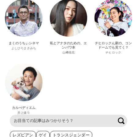
まくのうちぃシネマ
私とアナタのための、エ
チヒロックん家の、コン
ンパワ本
ドームでも見てく？
よしひろまさみち
山﨑穂花
チヒロック
カルぺディエム
井上健斗
検索
レズビアン
ゲイ
トランスジェンダー