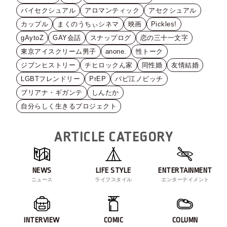
バイセクシュアル
アロマンティック
アセクシュアル
カップル
まくのうちぃシネマ
映画
Pickles!
gAytoZ
GAY会話
スナップログ
恋の三十一文字
東京アイスクリーム男子
anone.
性トーク
ジブンヒストリー
チヒロックん家
同性婚
友情結婚
LGBTフレンドリー
PrEP
バビ江ノビッチ
ブリアナ・ギガンテ
しんたか
自分らしく生きるプロジェクト
ARTICLE CATEGORY
NEWS
LIFE STYLE
ENTERTAINMENT
ニュース
ライフスタイル
エンターテイメント
INTERVIEW
COMIC
COLUMN