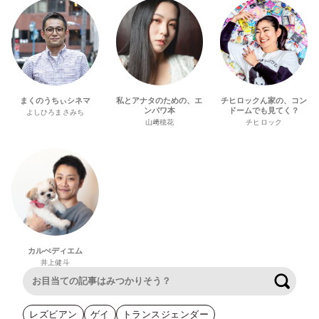
まくのうちぃシネマ
私とアナタのための、エ
チヒロックん家の、コン
ンパワ本
ドームでも見てく？
よしひろまさみち
山﨑穂花
チヒロック
カルぺディエム
井上健斗
検索
レズビアン
ゲイ
トランスジェンダー