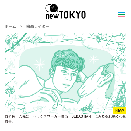
ホーム
>
映画ライター
自分探しの先に。セックスワーカー映画「SEBASTIAN」にみる揺れ動く心象
風景。