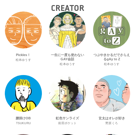
CREATOR
Pickles！
一生に一度も使わない
つぶやきかるだでさらえ
GAY会話
るgAy to Z
松本ゆうす
松本ゆうす
松本ゆうす
腰掛けOB
虹色サンライズ
玄太はオレが好き
TSUKURU
前田ポケット
野原くろ