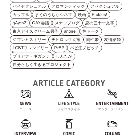
バイセクシュアル
アロマンティック
アセクシュアル
カップル
まくのうちぃシネマ
映画
Pickles!
gAytoZ
GAY会話
スナップログ
恋の三十一文字
東京アイスクリーム男子
anone.
性トーク
ジブンヒストリー
チヒロックん家
同性婚
友情結婚
LGBTフレンドリー
PrEP
バビ江ノビッチ
ブリアナ・ギガンテ
しんたか
自分らしく生きるプロジェクト
ARTICLE CATEGORY
NEWS
LIFE STYLE
ENTERTAINMENT
ニュース
ライフスタイル
エンターテイメント
INTERVIEW
COMIC
COLUMN