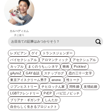
カルぺディエム
井上健斗
検索
レズビアン
ゲイ
トランスジェンダー
バイセクシュアル
アロマンティック
アセクシュアル
カップル
まくのうちぃシネマ
映画
Pickles!
gAytoZ
GAY会話
スナップログ
恋の三十一文字
東京アイスクリーム男子
anone.
性トーク
ジブンヒストリー
チヒロックん家
同性婚
友情結婚
LGBTフレンドリー
PrEP
バビ江ノビッチ
ブリアナ・ギガンテ
しんたか
自分らしく生きるプロジェクト