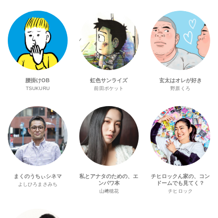
腰掛けOB
虹色サンライズ
玄太はオレが好き
TSUKURU
前田ポケット
野原くろ
まくのうちぃシネマ
私とアナタのための、エ
チヒロックん家の、コン
ンパワ本
ドームでも見てく？
よしひろまさみち
山﨑穂花
チヒロック