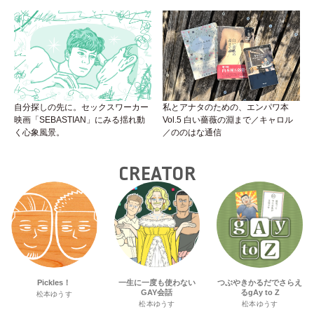
自分探しの先に。セックスワーカー
私とアナタのための、エンパワ本
映画「SEBASTIAN」にみる揺れ動
Vol.5 白い薔薇の淵まで／キャロル
く心象風景。
／ののはな通信
CREATOR
Pickles！
一生に一度も使わない
つぶやきかるだでさらえ
GAY会話
るgAy to Z
松本ゆうす
松本ゆうす
松本ゆうす