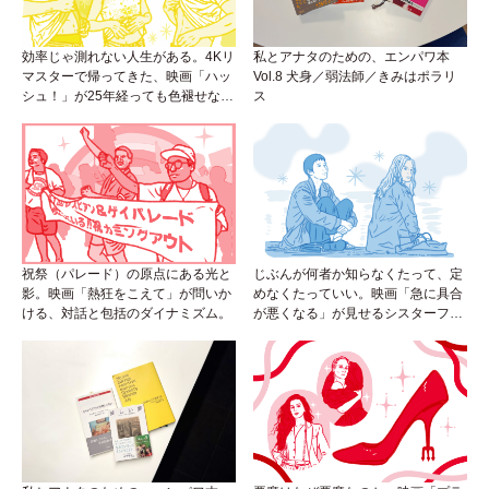
効率じゃ測れない人生がある。4Kリ
私とアナタのための、エンパワ本
マスターで帰ってきた、映画「ハッ
Vol.8 犬身／弱法師／きみはポラリ
シュ！」が25年経っても色褪せない
ス
理由。
祝祭（パレード）の原点にある光と
じぶんが何者か知らなくたって、定
影。映画「熱狂をこえて」が問いか
めなくたっていい。映画「急に具合
ける、対話と包括のダイナミズム。
が悪くなる」が見せるシスターフッ
ドのカタチ。