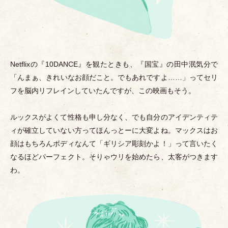
Netflixの『10DANCE』を観たときも、『国宝』の田中泯気分で
「
んまぁ、きれいなお顔だこと。でもあれですよ……
」
ってセリ
フを脳内リフレインしていたんですが、この映画もそう。
ルックスがよくて性格も申し分なく、でも自分のアイデンティテ
ィが確立していない方ってほんっとーに大変よね。マックスはお
顔はもちろんボディなんて
「
ギリシア彫刻かよ！
」
って言いたく
なるほどパーフェクト。そりゃウリを始めたら、太客がつきます
わ。