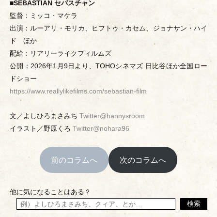
■
SEBASTIAN セバスチャン
監督：ミッコ
・
マケラ
出演：ルーアリ
・
モリカ、ヒフトゥ
・
カセム、ジョナサン
・
ハイ
ド ほか
配給：リアリーライクフィルムズ
公開：2026年1月9日より、TOHOシネマズ 日比谷ほか全国ロー
ドショー
https://www.reallylikefilms.com/sebastian-film
文／よしひろまさみち
Twitter@hannysroom
イラスト／野原くろ
Twitter@nohara96
前のコラムへ
次のコラムへ
他に気になることはある？
検索