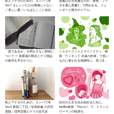
私とアナタのための、エンパワ本
悪魔はなぜ悪魔なのか。映画「プラ
Vol.7 オレンジだけが果物じゃない
ダを着た悪魔2」で問われる、ジェ
／美しい夏／いちばんここに似合う
ンダーと権力のリアル。
人
「誰であるか」を明かさない関係に
シスターフッドとマイノリティ。映
ついて ー 発展場の閉店とゲイ雑誌
画「ウィキッド 永遠の約束」で長い
の創刊を手がかりに
ものに巻かれる危険性に、気づき
を。
私とアナタのための、エンパワ本
自分の人生を歩み始めるために。
Vol.6 新宿二丁目／珍奇絶倫 小沢写
Netflix映画「This is I」で、トランス
真館／浅草芸能とゲイの近代史
ウーマンの軌跡を。