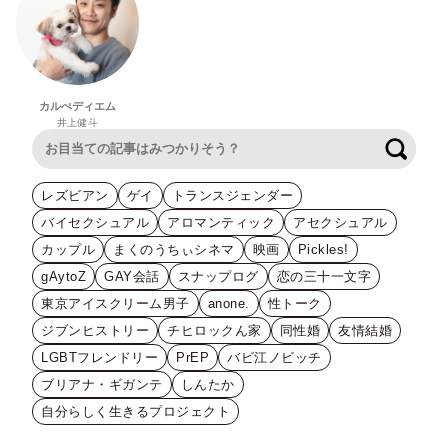
カルぺディエム
井上健斗
検索
レズビアン
ゲイ
トランスジェンダー
バイセクシュアル
アロマンティック
アセクシュアル
カップル
まくのうちぃシネマ
映画
Pickles!
gAytoZ
GAY会話
スナップログ
恋の三十一文字
東京アイスクリーム男子
anone.
性トーク
ジブンヒストリー
チヒロックん家
同性婚
友情結婚
LGBTフレンドリー
PrEP
バビ江ノビッチ
ブリアナ・ギガンテ
しんたか
自分らしく生きるプロジェクト