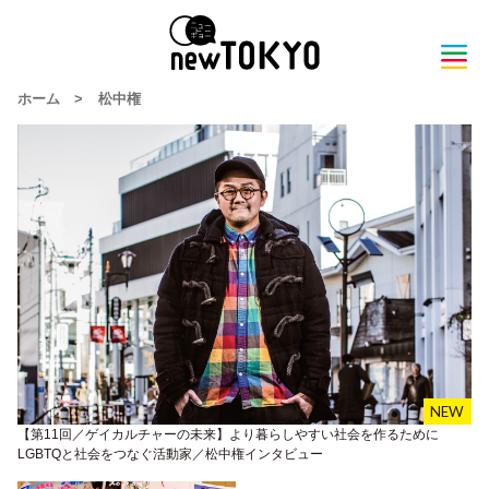
ホーム
>
松中権
【第11回／ゲイカルチャーの未来】より暮らしやすい社会を作るために
LGBTQと社会をつなぐ活動家／松中権インタビュー