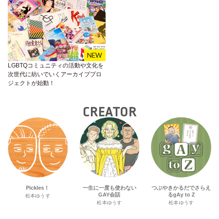
LGBTQコミュニティの活動や文化を
次世代に紡いでいくアーカイブプロ
ジェクトが始動！
CREATOR
Pickles！
一生に一度も使わない
つぶやきかるだでさらえ
GAY会話
るgAy to Z
松本ゆうす
松本ゆうす
松本ゆうす