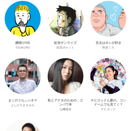
腰掛けOB
虹色サンライズ
玄太はオレが好き
TSUKURU
前田ポケット
野原くろ
まくのうちぃシネマ
私とアナタのための、エ
チヒロックん家の、コン
ンパワ本
ドームでも見てく？
よしひろまさみち
山﨑穂花
チヒロック