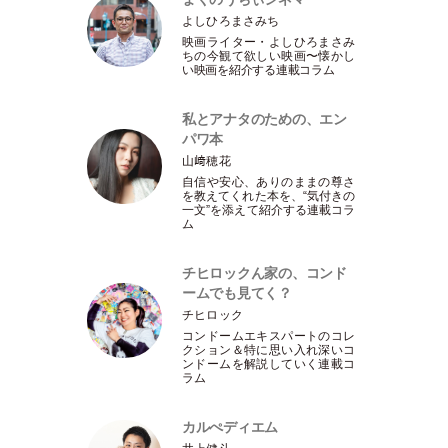
よしひろまさみち
映画ライター
・
よしひろまさみ
ちの今観て欲しい映画〜懐かし
い映画を紹介する連載コラム
私とアナタのための、エン
パワ本
山﨑穂花
自信や安心、ありのままの尊さ
を教えてくれた本を、“気付きの
一文”を添えて紹介する連載コラ
ム
チヒロックん家の、コンド
ームでも見てく？
チヒロック
コンドームエキスパートのコレ
クション＆特に思い入れ深いコ
ンドームを解説していく連載コ
ラム
カルぺディエム