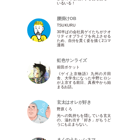
いるいる！
腰掛けOB
TSUKURU
30半ばの会社員ゲイたちがクオ
リティオブライフを向上させる
ため、自分を貫く姿を描く2コマ
漫画
虹色サンライズ
前田ポケット
《ゲイ上京物語》九州の片田
舎、大学生になった中野ヒロシ
が上京する前日、真夜中から始
まるお話。
玄太はオレが好き
野原くろ
光への気持ちを隠している玄太
の、溢れ出す
「
好き
」
がもうど
うにも止まらない。
まくのうちぃシネマ