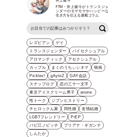
井上健斗
FTM
・
井上健斗がトランスジェ
ンダーのモヤモヤやハッピーな
生き方を伝える連載コラム
検索
レズビアン
ゲイ
トランスジェンダー
バイセクシュアル
アロマンティック
アセクシュアル
カップル
まくのうちぃシネマ
映画
Pickles!
gAytoZ
GAY会話
スナップログ
恋の三十一文字
東京アイスクリーム男子
anone.
性トーク
ジブンヒストリー
チヒロックん家
同性婚
友情結婚
LGBTフレンドリー
PrEP
バビ江ノビッチ
ブリアナ・ギガンテ
しんたか