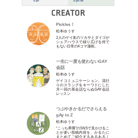
CREATOR
Pickles！
松本ゆうす
2人のゲイ友のツカサとダイゴが
シェアハウスで繰り広げる何で
もない日常の4コマ漫画。
一生に一度も使わないGAY
会話
松本ゆうす
ゲイコミュニケーション。流行
りのスラングをキーワドにした
月一回の英会話ならぬGAY会話
レッスン
つぶやきかるだでさらえる
gAy to Z
松本ゆうす
“こっち界隈”のSNSで見かけるこ
とが多い投稿内容を、かるたに
まとめてご紹介するあるある！