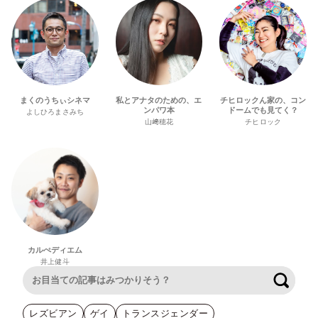
まくのうちぃシネマ
私とアナタのための、エ
チヒロックん家の、コン
ンパワ本
ドームでも見てく？
よしひろまさみち
山﨑穂花
チヒロック
カルぺディエム
井上健斗
検索
レズビアン
ゲイ
トランスジェンダー