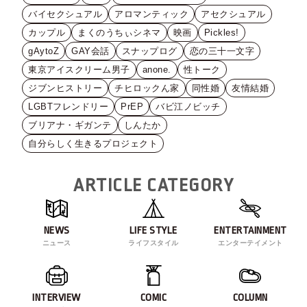
バイセクシュアル
アロマンティック
アセクシュアル
カップル
まくのうちぃシネマ
映画
Pickles!
gAytoZ
GAY会話
スナップログ
恋の三十一文字
東京アイスクリーム男子
anone.
性トーク
ジブンヒストリー
チヒロックん家
同性婚
友情結婚
LGBTフレンドリー
PrEP
バビ江ノビッチ
ブリアナ・ギガンテ
しんたか
自分らしく生きるプロジェクト
ARTICLE CATEGORY
NEWS
LIFE STYLE
ENTERTAINMENT
ニュース
ライフスタイル
エンターテイメント
INTERVIEW
COMIC
COLUMN