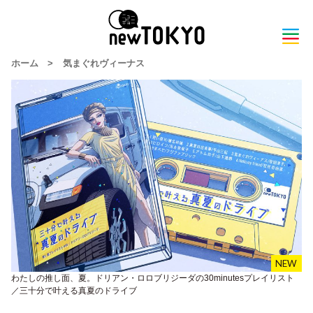
ホーム
>
気まぐれヴィーナス
わたしの推し面、夏。ドリアン・ロロブリジーダの30minutesプレイリスト
／三十分で叶える真夏のドライブ