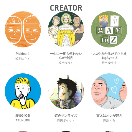
CREATOR
Pickles！
一生に一度も使わない
つぶやきかるだでさらえ
GAY会話
るgAy to Z
松本ゆうす
松本ゆうす
松本ゆうす
腰掛けOB
虹色サンライズ
玄太はオレが好き
TSUKURU
前田ポケット
野原くろ