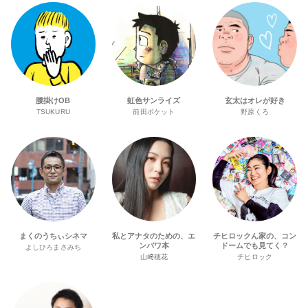
腰掛けOB
虹色サンライズ
玄太はオレが好き
TSUKURU
前田ポケット
野原くろ
まくのうちぃシネマ
私とアナタのための、エ
チヒロックん家の、コン
ンパワ本
ドームでも見てく？
よしひろまさみち
山﨑穂花
チヒロック