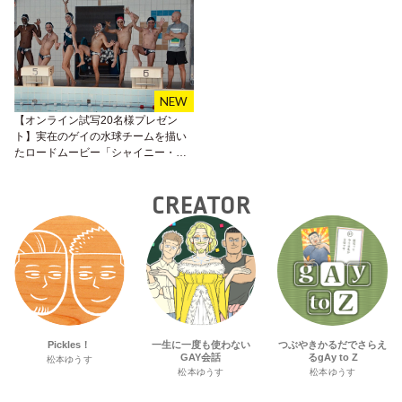
【オンライン試写20名様プレゼン
ト】実在のゲイの水球チームを描い
たロードムービー「シャイニー・シ
ュリンプス！愉快で愛しい仲間た
ち」
CREATOR
Pickles！
一生に一度も使わない
つぶやきかるだでさらえ
GAY会話
るgAy to Z
松本ゆうす
松本ゆうす
松本ゆうす