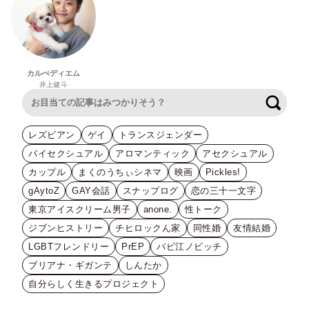
カルぺディエム
井上健斗
検索
レズビアン
ゲイ
トランスジェンダー
バイセクシュアル
アロマンティック
アセクシュアル
カップル
まくのうちぃシネマ
映画
Pickles!
gAytoZ
GAY会話
スナップログ
恋の三十一文字
東京アイスクリーム男子
anone.
性トーク
ジブンヒストリー
チヒロックん家
同性婚
友情結婚
LGBTフレンドリー
PrEP
バビ江ノビッチ
ブリアナ・ギガンテ
しんたか
自分らしく生きるプロジェクト