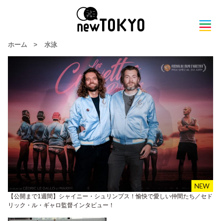
ホーム
>
水泳
【公開まで1週間】シャイニー・シュリンプス！愉快で愛しい仲間たち／セド
リック・ル・ギャロ監督インタビュー！