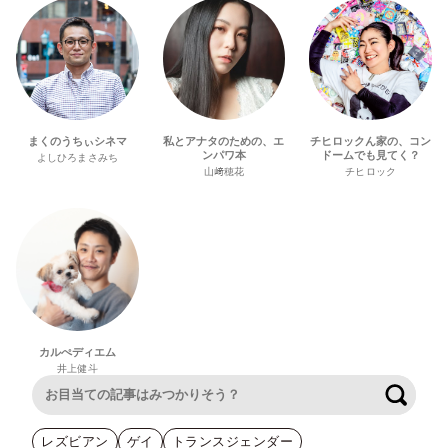
まくのうちぃシネマ
私とアナタのための、エ
チヒロックん家の、コン
ンパワ本
ドームでも見てく？
よしひろまさみち
山﨑穂花
チヒロック
カルぺディエム
井上健斗
検索
レズビアン
ゲイ
トランスジェンダー