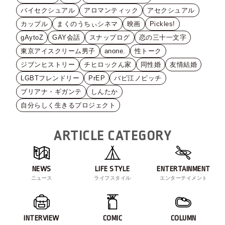
バイセクシュアル
アロマンティック
アセクシュアル
カップル
まくのうちぃシネマ
映画
Pickles!
gAytoZ
GAY会話
スナップログ
恋の三十一文字
東京アイスクリーム男子
anone.
性トーク
ジブンヒストリー
チヒロックん家
同性婚
友情結婚
LGBTフレンドリー
PrEP
バビ江ノビッチ
ブリアナ・ギガンテ
しんたか
自分らしく生きるプロジェクト
ARTICLE CATEGORY
NEWS
LIFE STYLE
ENTERTAINMENT
ニュース
ライフスタイル
エンターテイメント
INTERVIEW
COMIC
COLUMN