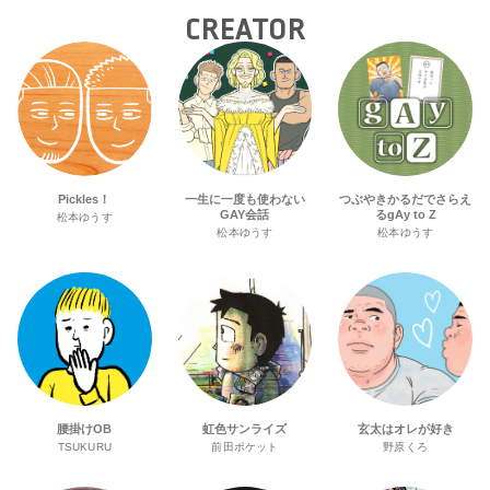
CREATOR
Pickles！
一生に一度も使わない
つぶやきかるだでさらえ
GAY会話
るgAy to Z
松本ゆうす
松本ゆうす
松本ゆうす
腰掛けOB
虹色サンライズ
玄太はオレが好き
TSUKURU
前田ポケット
野原くろ