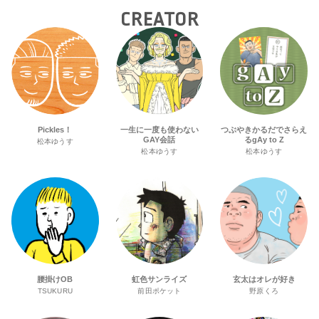
CREATOR
Pickles！
一生に一度も使わない
つぶやきかるだでさらえ
GAY会話
るgAy to Z
松本ゆうす
松本ゆうす
松本ゆうす
腰掛けOB
虹色サンライズ
玄太はオレが好き
TSUKURU
前田ポケット
野原くろ