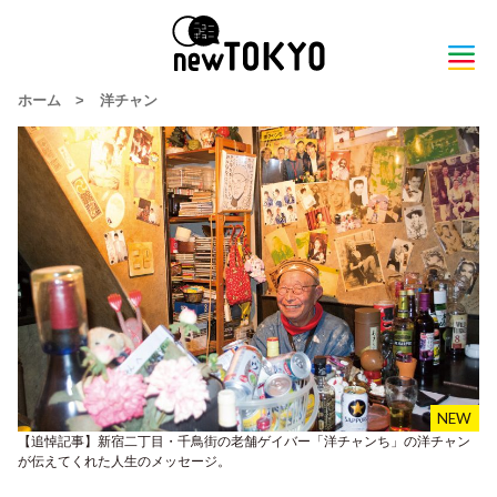
ホーム
>
洋チャン
【追悼記事】新宿二丁目・千鳥街の老舗ゲイバー「洋チャンち」の洋チャン
が伝えてくれた人生のメッセージ。