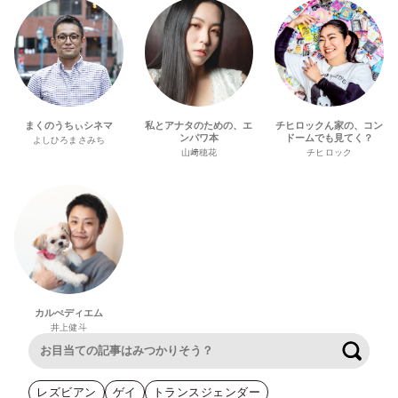
まくのうちぃシネマ
私とアナタのための、エ
チヒロックん家の、コン
ンパワ本
ドームでも見てく？
よしひろまさみち
山﨑穂花
チヒロック
カルぺディエム
井上健斗
検索
レズビアン
ゲイ
トランスジェンダー