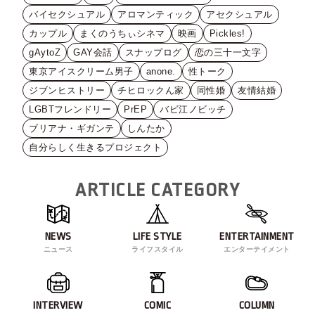
バイセクシュアル
アロマンティック
アセクシュアル
カップル
まくのうちぃシネマ
映画
Pickles!
gAytoZ
GAY会話
スナップログ
恋の三十一文字
東京アイスクリーム男子
anone.
性トーク
ジブンヒストリー
チヒロックん家
同性婚
友情結婚
LGBTフレンドリー
PrEP
バビ江ノビッチ
ブリアナ・ギガンテ
しんたか
自分らしく生きるプロジェクト
ARTICLE CATEGORY
NEWS
LIFE STYLE
ENTERTAINMENT
ニュース
ライフスタイル
エンターテイメント
INTERVIEW
COMIC
COLUMN