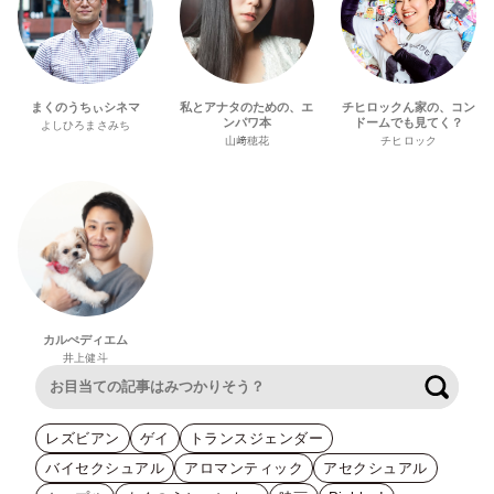
まくのうちぃシネマ
私とアナタのための、エ
チヒロックん家の、コン
ンパワ本
ドームでも見てく？
よしひろまさみち
山﨑穂花
チヒロック
カルぺディエム
井上健斗
検索
レズビアン
ゲイ
トランスジェンダー
バイセクシュアル
アロマンティック
アセクシュアル