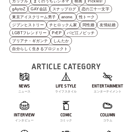
カップル
まくのうちぃシネマ
映画
Pickles!
gAytoZ
GAY会話
スナップログ
恋の三十一文字
東京アイスクリーム男子
anone.
性トーク
ジブンヒストリー
チヒロックん家
同性婚
友情結婚
LGBTフレンドリー
PrEP
バビ江ノビッチ
ブリアナ・ギガンテ
しんたか
自分らしく生きるプロジェクト
ARTICLE CATEGORY
NEWS
LIFE STYLE
ENTERTAINMENT
ニュース
ライフスタイル
エンターテイメント
INTERVIEW
COMIC
COLUMN
インタビュー
コミック
コラム