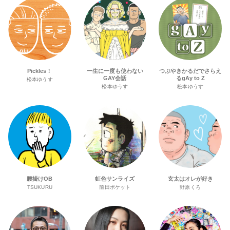
Pickles！
一生に一度も使わない
つぶやきかるだでさらえ
GAY会話
るgAy to Z
松本ゆうす
松本ゆうす
松本ゆうす
腰掛けOB
虹色サンライズ
玄太はオレが好き
TSUKURU
前田ポケット
野原くろ