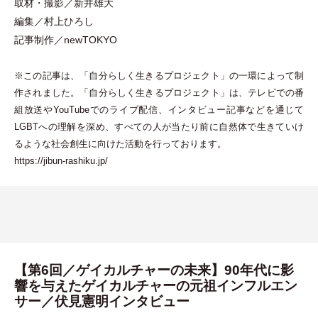
取材
・
撮影／新井雄大
編集／村上ひろし
記事制作／newTOKYO
※この記事は、
「
自分らしく生きるプロジェクト
」
の一環によって制
作されました。
「
自分らしく生きるプロジェクト
」
は、テレビでの番
組放送やYouTubeでのライブ配信、インタビュー記事などを通じて
LGBTへの理解を深め、すべての人が当たり前に自然体で生きていけ
るような社会創生に向けた活動を行っております。
https://jibun-rashiku.jp/
【第6回／ゲイカルチャーの未来】90年代に影
響を与えたゲイカルチャーの元祖インフルエン
サー／伏見憲明インタビュー