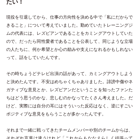
たい！
現役を引退してから、仕事の方向性を決める中で
「
私にだからで
きること
」
について考えていました。勤めていたトレーニングジ
ムの代表には、レズビアンであることをカミングアウトしていた
ので、だったら同性愛者であることを公表して、同じような立場
の人たちに、何か希望とか心の励みや支えになれるかもしれない
って、話をしていたんです。
その時ちょうどテレビ出演の話があって、カミングアウトしよう
と決めたんです。不安はめちゃくちゃありました。誹謗中傷やネ
ガティブな意見とか、レズビアンだということを知ったファンた
ちはどう思うのかな、悲しむのかなってたくさん考えました。だ
けど、実際には自分の耳にはそういった反応はなく、逆にすごい
ポジティブな意見をもらうことが多かったんです。
それまで一緒に戦ってきたチームメンバーや別のチームからは、
それぞれ言葉は違うけれど
「
これからもななえらしく頑張って