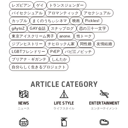
レズビアン
ゲイ
トランスジェンダー
バイセクシュアル
アロマンティック
アセクシュアル
カップル
まくのうちぃシネマ
映画
Pickles!
gAytoZ
GAY会話
スナップログ
恋の三十一文字
東京アイスクリーム男子
anone.
性トーク
ジブンヒストリー
チヒロックん家
同性婚
友情結婚
LGBTフレンドリー
PrEP
バビ江ノビッチ
ブリアナ・ギガンテ
しんたか
自分らしく生きるプロジェクト
ARTICLE CATEGORY
NEWS
LIFE STYLE
ENTERTAINMENT
ニュース
ライフスタイル
エンターテイメント