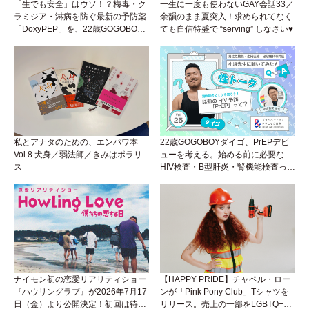
「生でも安全」はウソ！？梅毒・ク
一生に一度も使わないGAY会話33／
ラミジア・淋病を防ぐ最新の予防薬
余韻のまま夏突入！求められてなく
「DoxyPEP」を、22歳GOGOBOY
ても自信特盛で “serving” しなさい♥
ダイゴと学ぼう！性トーク〜聞きに
くいことは小堀先生に聞けばイイ！
（Vol.26）
私とアナタのための、エンパワ本
22歳GOGOBOYダイゴ、PrEPデビ
Vol.8 犬身／弱法師／きみはポラリ
ューを考える。始める前に必要な
ス
HIV検査・B型肝炎・腎機能検査っ
て？開始前検査のヒミツを知ろう！
性トーク～聞きにくいことは小堀先
生に聞けばイイ！（Vol.25）
ナイモン初の恋愛リアリティショー
【HAPPY PRIDE】チャペル・ロー
『ハウリングラブ』が2026年7月17
ンが「Pink Pony Club」Tシャツを
日（金）より公開決定！初回は待望
リリース。売上の一部をLGBTQ+＆