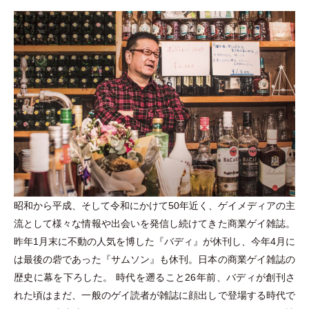
昭和から平成、そして令和にかけて50年近く、ゲイメディアの主
流として様々な情報や出会いを発信し続けてきた商業ゲイ雑誌。
昨年1月末に不動の人気を博した『バディ』が休刊し、今年4月に
は最後の砦であった『サムソン』も休刊。日本の商業ゲイ雑誌の
歴史に幕を下ろした。 時代を遡ること26年前、バディが創刊さ
れた頃はまだ、一般のゲイ読者が雑誌に顔出しで登場する時代で