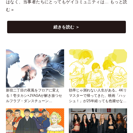
はなく、当事者たちにとってもゲイコミュニティは…
もっと読
む »
続きを読む ＞
新宿二丁目の夜風をフロアに変え
効率じゃ測れない人生がある。4Kリ
る！壱タカシ×JYAGAが解き放つセ
マスターで帰ってきた、映画「ハッ
ルフラブ・ダンスチューン
シュ！」が25年経っても色褪せない
「Okaaayyy!!!」が遂にリリース！
理由。