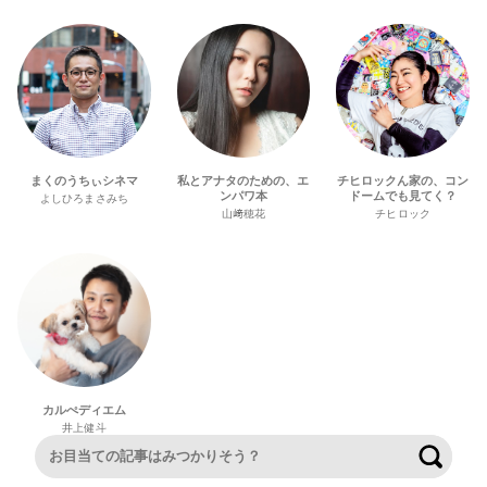
まくのうちぃシネマ
私とアナタのための、エ
チヒロックん家の、コン
ンパワ本
ドームでも見てく？
よしひろまさみち
山﨑穂花
チヒロック
カルぺディエム
井上健斗
検索