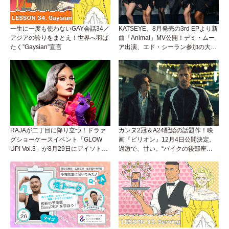
一生に一度も使わないGAY会話34／
KATSEYE、8月発売の3rd EPより新
アジアの誇りをまとえ！世界へ羽ば
曲「Animal」MV公開！デミ・ムー
たく”Gaysian”宣言
ア出演、エド・シーラン参加の大胆
アンセムは必聴！
RAJAが二丁目に降り立つ！ドラァ
カンヌ2冠＆A24配給の話題作！映
グショーケースイベント「GLOW
画『ピリオン』12月4日公開決定。
UP! Vol.3」が8月29日にアイソトー
過激で、甘い。“バイクの後部座
プラウンジで開催！
席”から始まるラブストーリー。