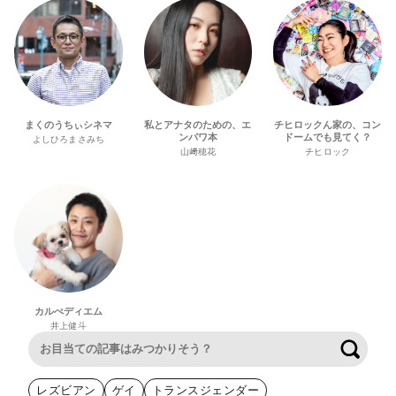
まくのうちぃシネマ
私とアナタのための、エ
チヒロックん家の、コン
ンパワ本
ドームでも見てく？
よしひろまさみち
山﨑穂花
チヒロック
カルぺディエム
井上健斗
検索
レズビアン
ゲイ
トランスジェンダー