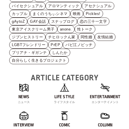
バイセクシュアル
アロマンティック
アセクシュアル
カップル
まくのうちぃシネマ
映画
Pickles!
gAytoZ
GAY会話
スナップログ
恋の三十一文字
東京アイスクリーム男子
anone.
性トーク
ジブンヒストリー
チヒロックん家
同性婚
友情結婚
LGBTフレンドリー
PrEP
バビ江ノビッチ
ブリアナ・ギガンテ
しんたか
自分らしく生きるプロジェクト
ARTICLE CATEGORY
NEWS
LIFE STYLE
ENTERTAINMENT
ニュース
ライフスタイル
エンターテイメント
INTERVIEW
COMIC
COLUMN