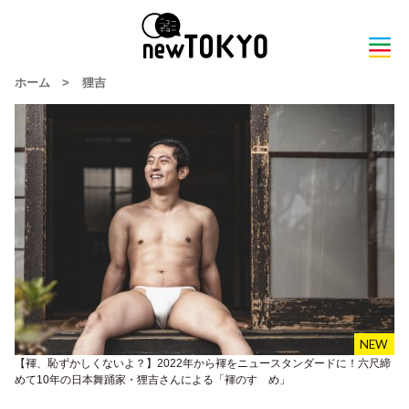
ホーム
>
狸吉
【褌、恥ずかしくないよ？】2022年から褌をニュースタンダードに！六尺締
めて10年の日本舞踊家・狸吉さんによる「褌のすゝめ」