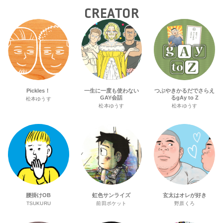
CREATOR
Pickles！
一生に一度も使わない
つぶやきかるだでさらえ
GAY会話
るgAy to Z
松本ゆうす
松本ゆうす
松本ゆうす
腰掛けOB
虹色サンライズ
玄太はオレが好き
TSUKURU
前田ポケット
野原くろ