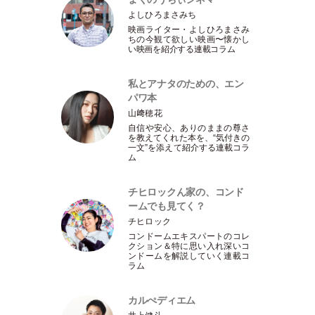
よしひろまさみち
映画ライター
・
よしひろまさみ
ちの今観て欲しい映画〜懐かし
い映画を紹介する連載コラム
私とアナタのための、エン
パワ本
山﨑穂花
自信や安心、ありのままの尊さ
を教えてくれた本を、“気付きの
一文”を添えて紹介する連載コラ
ム
チヒロックん家の、コンド
ームでも見てく？
チヒロック
コンドームエキスパートのコレ
クション＆特に思い入れ深いコ
ンドームを解説していく連載コ
ラム
カルぺディエム