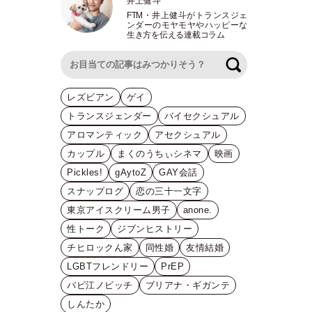
井上健斗
FTM
・
井上健斗がトランスジェ
ンダーのモヤモヤやハッピーな
生き方を伝える連載コラム
検索
レズビアン
ゲイ
トランスジェンダー
バイセクシュアル
アロマンティック
アセクシュアル
カップル
まくのうちぃシネマ
映画
Pickles!
gAytoZ
GAY会話
スナップログ
恋の三十一文字
東京アイスクリーム男子
anone.
性トーク
ジブンヒストリー
チヒロックん家
同性婚
友情結婚
LGBTフレンドリー
PrEP
バビ江ノビッチ
ブリアナ・ギガンテ
しんたか