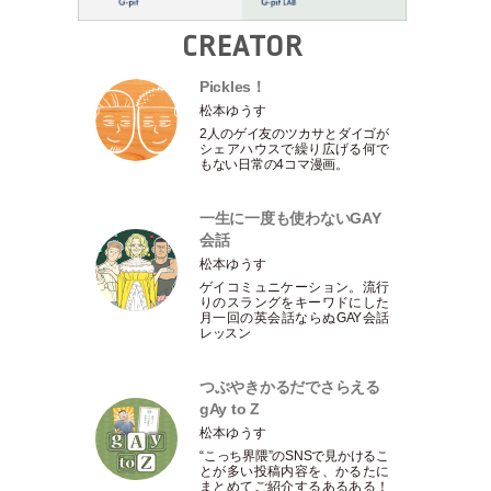
CREATOR
Pickles！
松本ゆうす
2人のゲイ友のツカサとダイゴが
シェアハウスで繰り広げる何で
もない日常の4コマ漫画。
一生に一度も使わないGAY
会話
松本ゆうす
ゲイコミュニケーション。流行
りのスラングをキーワドにした
月一回の英会話ならぬGAY会話
レッスン
つぶやきかるだでさらえる
gAy to Z
松本ゆうす
“こっち界隈”のSNSで見かけるこ
とが多い投稿内容を、かるたに
まとめてご紹介するあるある！