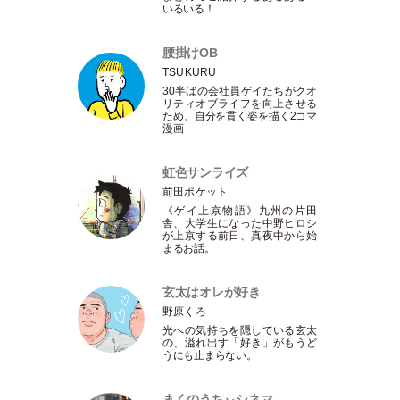
いるいる！
腰掛けOB
TSUKURU
30半ばの会社員ゲイたちがクオ
リティオブライフを向上させる
ため、自分を貫く姿を描く2コマ
漫画
虹色サンライズ
前田ポケット
《ゲイ上京物語》九州の片田
舎、大学生になった中野ヒロシ
が上京する前日、真夜中から始
まるお話。
玄太はオレが好き
野原くろ
光への気持ちを隠している玄太
の、溢れ出す
「
好き
」
がもうど
うにも止まらない。
まくのうちぃシネマ