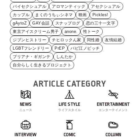
バイセクシュアル
アロマンティック
アセクシュアル
カップル
まくのうちぃシネマ
映画
Pickles!
gAytoZ
GAY会話
スナップログ
恋の三十一文字
東京アイスクリーム男子
anone.
性トーク
ジブンヒストリー
チヒロックん家
同性婚
友情結婚
LGBTフレンドリー
PrEP
バビ江ノビッチ
ブリアナ・ギガンテ
しんたか
自分らしく生きるプロジェクト
ARTICLE CATEGORY
NEWS
LIFE STYLE
ENTERTAINMENT
ニュース
ライフスタイル
エンターテイメント
INTERVIEW
COMIC
COLUMN