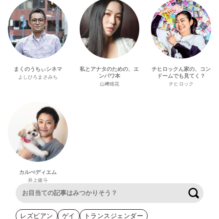
まくのうちぃシネマ
私とアナタのための、エ
チヒロックん家の、コン
ンパワ本
ドームでも見てく？
よしひろまさみち
山﨑穂花
チヒロック
カルぺディエム
井上健斗
検索
レズビアン
ゲイ
トランスジェンダー