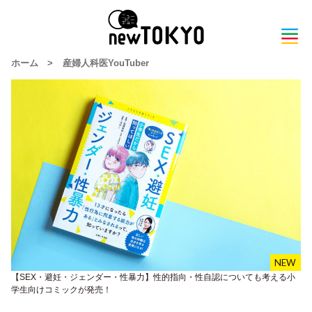
ホーム
>
産婦人科医YouTuber
【SEX・避妊・ジェンダー・性暴力】性的指向・性自認についても考える小
学生向けコミックが発売！