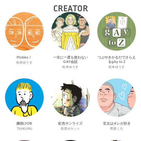
CREATOR
Pickles！
一生に一度も使わない
つぶやきかるだでさらえ
GAY会話
るgAy to Z
松本ゆうす
松本ゆうす
松本ゆうす
腰掛けOB
虹色サンライズ
玄太はオレが好き
TSUKURU
前田ポケット
野原くろ