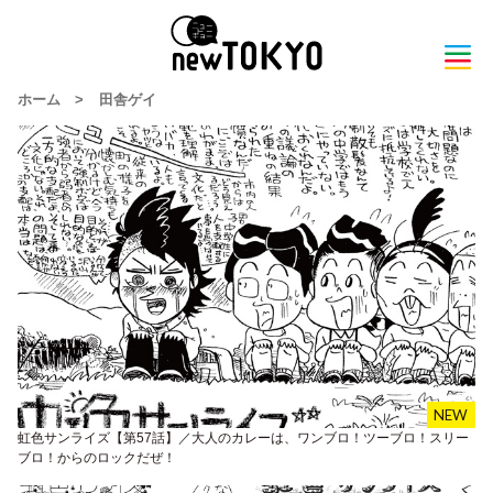
ホーム
>
田舎ゲイ
虹色サンライズ【第57話】／大人のカレーは、ワンブロ！ツーブロ！スリー
ブロ！からのロックだぜ！