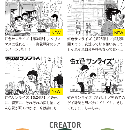
虹色サンライズ【第34話】／クリス
虹色サンライズ【第25話】／笑顔満
マスに現れる・・・御花戦隊のシク
開★そう、友達って好き嫌いあって
ラメーン5号！！
もそれぞれ自分を持ち寄って食べあ
うからおかしいし、楽しいの。
虹色サンライズ【第24話】／必死
虹色サンライズ【第8話】／初めての
に。切実に。それぞれの探し物。ど
ゲイ雑誌と男バナにドキドキ。そし
んな花が咲くのかは、今は誰にもわ
てたまに、しみじみ。
かりません。
CREATOR