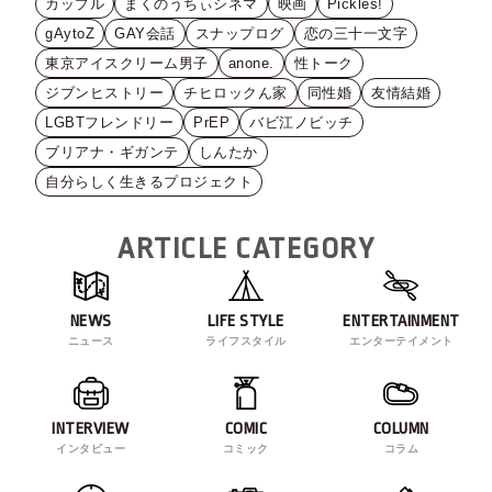
カップル
まくのうちぃシネマ
映画
Pickles!
gAytoZ
GAY会話
スナップログ
恋の三十一文字
東京アイスクリーム男子
anone.
性トーク
ジブンヒストリー
チヒロックん家
同性婚
友情結婚
LGBTフレンドリー
PrEP
バビ江ノビッチ
ブリアナ・ギガンテ
しんたか
自分らしく生きるプロジェクト
ARTICLE CATEGORY
NEWS
LIFE STYLE
ENTERTAINMENT
ニュース
ライフスタイル
エンターテイメント
INTERVIEW
COMIC
COLUMN
インタビュー
コミック
コラム