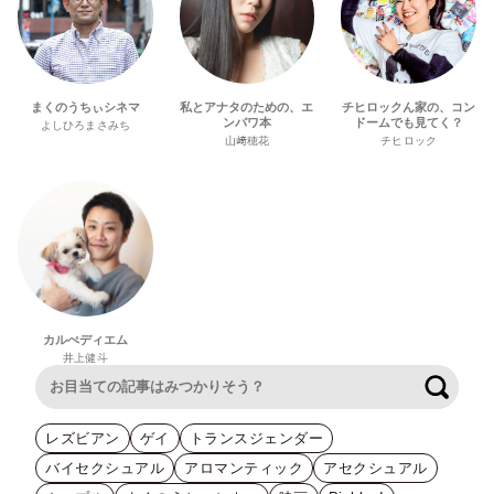
まくのうちぃシネマ
私とアナタのための、エ
チヒロックん家の、コン
ンパワ本
ドームでも見てく？
よしひろまさみち
山﨑穂花
チヒロック
カルぺディエム
井上健斗
検索
レズビアン
ゲイ
トランスジェンダー
バイセクシュアル
アロマンティック
アセクシュアル