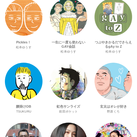
Pickles！
一生に一度も使わない
つぶやきかるだでさらえ
GAY会話
るgAy to Z
松本ゆうす
松本ゆうす
松本ゆうす
腰掛けOB
虹色サンライズ
玄太はオレが好き
TSUKURU
前田ポケット
野原くろ